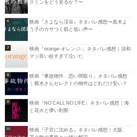
スミンをどう見るか？〜
映画『さよなら渓谷』ネタバレ感想〜真木よ
う子のカサつく肌と低い声〜
映画『orange-オレンジ-』ネタバレ感想｜須和
マジ良い奴すぎて泣いた
映画『事故物件 恐い間取り』ネタバレ感想
｜横水さんセレクトの物件はどれだけ安い？
映画『NO CALL NO LIFE』ネタバレ感想｜海
と花火と儚い刹那
映画『子宮に沈める』ネタバレ感想｜大阪、