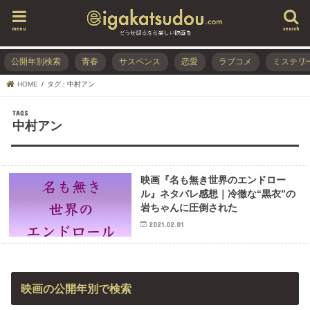
menu
search
公開年別検索
青春
サスペンス
恋愛
ラブコメ
ミステリ
HOME
タグ : 中村アン
中村アン
映画『名も無き世界のエンドロー
ル』ネタバレ感想｜冷徹な“黒衣”の
岩ちゃんに圧倒された
2021.02.01
映画の公開年別で検索