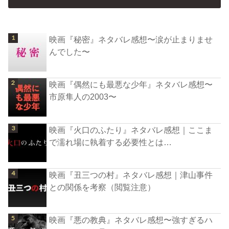
映画『秘密』ネタバレ感想〜涙が止まりませ
んでした〜
映画『偶然にも最悪な少年』ネタバレ感想〜
市原隼人の2003〜
映画『火口のふたり』ネタバレ感想｜ここま
で濡れ場に執着する必要性とは…
映画『丑三つの村』ネタバレ感想｜津山事件
との関係を考察（閲覧注意）
映画『悪の教典』ネタバレ感想〜強すぎるハ