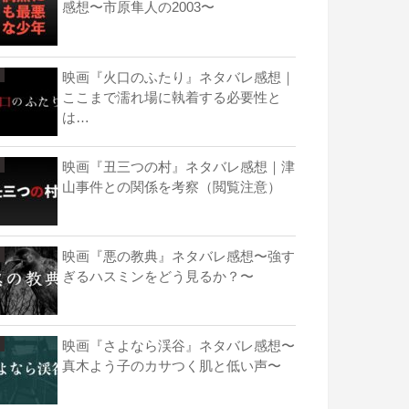
感想〜市原隼人の2003〜
映画『火口のふたり』ネタバレ感想｜
ここまで濡れ場に執着する必要性と
は…
映画『丑三つの村』ネタバレ感想｜津
山事件との関係を考察（閲覧注意）
映画『悪の教典』ネタバレ感想〜強す
ぎるハスミンをどう見るか？〜
映画『さよなら渓谷』ネタバレ感想〜
真木よう子のカサつく肌と低い声〜