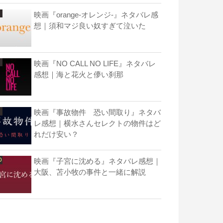
映画『orange-オレンジ-』ネタバレ感
想｜須和マジ良い奴すぎて泣いた
映画『NO CALL NO LIFE』ネタバレ
感想｜海と花火と儚い刹那
映画『事故物件 恐い間取り』ネタバ
レ感想｜横水さんセレクトの物件はど
れだけ安い？
映画『子宮に沈める』ネタバレ感想｜
大阪、苫小牧の事件と一緒に解説