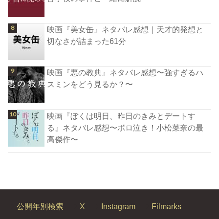
映画『美女缶』ネタバレ感想｜天才的発想と
切なさが詰まった61分
映画『悪の教典』ネタバレ感想〜強すぎるハ
スミンをどう見るか？〜
映画『ぼくは明日、昨日のきみとデートす
る』ネタバレ感想〜ボロ泣き！小松菜奈の最
高傑作〜
公開年別検索
X
Instagram
Filmarks