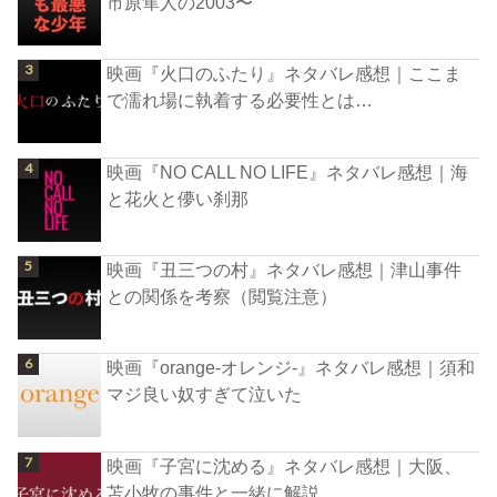
市原隼人の2003〜
映画『火口のふたり』ネタバレ感想｜ここま
で濡れ場に執着する必要性とは…
映画『NO CALL NO LIFE』ネタバレ感想｜海
と花火と儚い刹那
映画『丑三つの村』ネタバレ感想｜津山事件
との関係を考察（閲覧注意）
映画『orange-オレンジ-』ネタバレ感想｜須和
マジ良い奴すぎて泣いた
映画『子宮に沈める』ネタバレ感想｜大阪、
苫小牧の事件と一緒に解説