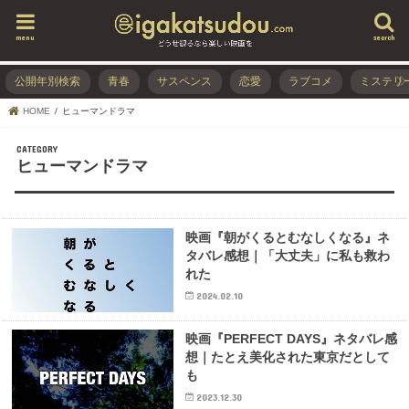
menu
search
公開年別検索
青春
サスペンス
恋愛
ラブコメ
ミステリ
HOME
ヒューマンドラマ
ヒューマンドラマ
映画『朝がくるとむなしくなる』ネ
タバレ感想｜「大丈夫」に私も救わ
れた
2024.02.10
映画『PERFECT DAYS』ネタバレ感
想｜たとえ美化された東京だとして
も
2023.12.30