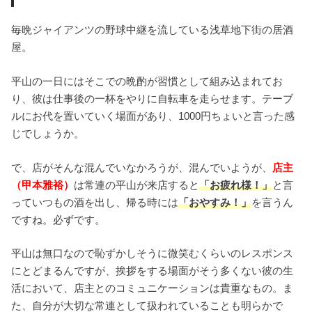
毎晩ジャイアンツの野球中継を流している浅草地下街の居酒
屋。
平山の一日にはそこでの晩酌が習慣として組み込まれてお
り、彼は仕事後の一杯をやりに自転車を走らせます。テーブ
ルにお代を置いていく場面があり、1000円ちょいと言った感
じでしょうか。
で、店がそんな混んでいなかろうが、混んでいようが、
店主
（甲本雅裕）
は常連の平山が来店すると
「お疲れ様！」
と言
っていつもの酒を出し、帰る時には
「おやすみ！」
を言うん
ですね。必ずです。
平山は無口なので恥ずかしそうに微笑むくらいのレスポンス
にとどまるんですが、挨拶をする場面がそう多くない彼の生
活において、店主とのコミュニケーションは貴重なもの。ま
た、自分が大切な常連として扱われていることも明らかで