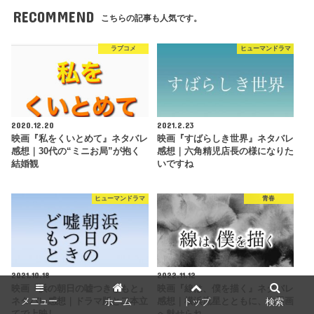
RECOMMEND
こちらの記事も人気です。
ラブコメ
ヒューマンドラマ
2020.12.20
2021.2.23
映画『私をくいとめて』ネタバレ
映画『すばらしき世界』ネタバレ
感想｜30代の“ミニお局”が抱く
感想｜六角精児店長の様になりた
結婚観
いですね
ヒューマンドラマ
青春
2021.10.18
2022.11.12
映画『浜の朝日の嘘つきどもと』
映画『線は、僕を描く』ネタバレ
メニュー
ホーム
トップ
検索
ネタバレ感想｜ドラマ版と二本立
感想｜横浜流星とともに、水墨画