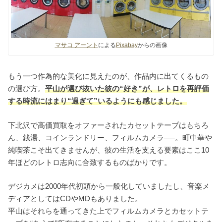
マサコ アーント
による
Pixabay
からの画像
もう一つ作為的な美化に見えたのが、作品内に出てくるもの
の選び方。
平山が選び抜いた彼の“好き”が、レトロを再評価
する時流にはまり“過ぎて”いるようにも感じました。
下北沢で高価買取をオファーされたカセットテープはもちろ
ん、銭湯、コインランドリー、フィルムカメラ──。町中華や
純喫茶こそ出てきませんが、彼の生活を支える要素はここ10
年ほどのレトロ志向に合致するものばかりです。
デジカメは2000年代初頭から一般化していましたし、音楽メ
ディアとしてはCDやMDもありました。
平山はそれらを通ってきた上でフィルムカメラとカセットテ