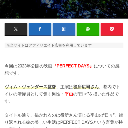
※当サイトはアフィリエイト広告を利用しています
今回は2023年公開の映画
『PERFECT DAYS』
についての感
想です。
ヴィム・ヴェンダース監督
、主演は
役所広司さん
。都内でト
イレの清掃員として働く男性・
平山
の“日々”を描いた作品で
す。
タイトル通り、描かれるのは役所さん演じる平山の“日々”。繰
り返される彼の美しい生活はPERFECT DAYSという言葉が持