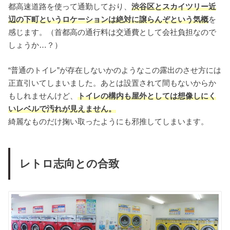
都高速道路を使って通勤しており、
渋谷区とスカイツリー近
辺の下町というロケーションは絶対に譲らんぞという気概
を
感じます。（首都高の通行料は交通費として会社負担なので
しょうか…？）
“普通のトイレ”が存在しないかのようなこの露出のさせ方には
正直引いてしまいました。あとは設置されて間もないからか
もしれませんけど、
トイレの構内も屋外としては想像しにく
いレベルで汚れが見えません。
綺麗なものだけ掬い取ったようにも邪推してしまいます。
レトロ志向との合致