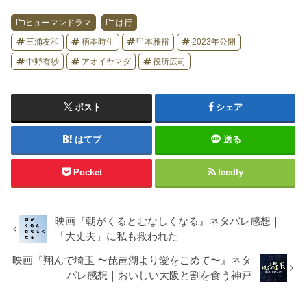
ヒューマンドラマ
は行
三浦友和
柄本時生
甲本雅裕
2023年公開
中野有紗
アオイヤマダ
役所広司
ポスト
シェア
はてブ
送る
Pocket
feedly
映画『朝がくるとむなしくなる』ネタバレ感想｜
「大丈夫」に私も救われた
映画『翔んで埼玉 〜琵琶湖より愛をこめて〜』ネタ
バレ感想｜おいしい大阪と割を食う神戸