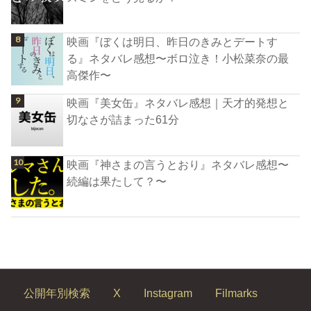
映画『ぼくは明日、昨日のきみとデートす
る』ネタバレ感想〜ボロ泣き！小松菜奈の最
高傑作〜
映画『美女缶』ネタバレ感想｜天才的発想と
切なさが詰まった61分
映画『神さまの言うとおり』ネタバレ感想〜
続編は果たして？〜
公開年別検索
X
Instagram
Filmarks