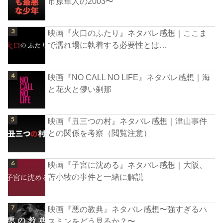
市原隼人の2003〜
映画『火口のふたり』ネタバレ感想｜ここま
で濡れ場に執着する必要性とは…
映画『NO CALL NO LIFE』ネタバレ感想｜海
と花火と儚い刹那
映画『丑三つの村』ネタバレ感想｜津山事件
との関係を考察（閲覧注意）
映画『子宮に沈める』ネタバレ感想｜大阪、
苫小牧の事件と一緒に解説
映画『悪の教典』ネタバレ感想〜強すぎるハ
スミンをどう見るか？〜