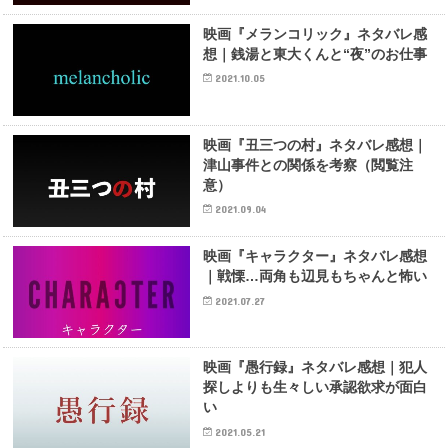
映画『メランコリック』ネタバレ感
想｜銭湯と東大くんと“夜”のお仕事
2021.10.05
映画『丑三つの村』ネタバレ感想｜
津山事件との関係を考察（閲覧注
意）
2021.09.04
映画『キャラクター』ネタバレ感想
｜戦慄…両角も辺見もちゃんと怖い
2021.07.27
映画『愚行録』ネタバレ感想｜犯人
探しよりも生々しい承認欲求が面白
い
2021.05.21