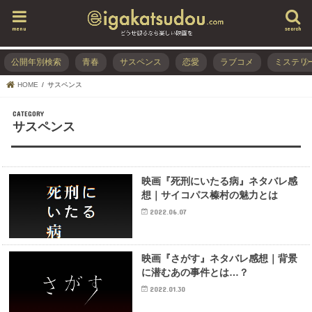
menu
search
公開年別検索
青春
サスペンス
恋愛
ラブコメ
ミステリ
HOME
サスペンス
サスペンス
映画『死刑にいたる病』ネタバレ感
想｜サイコパス榛村の魅力とは
2022.06.07
映画『さがす』ネタバレ感想｜背景
に潜むあの事件とは…？
2022.01.30