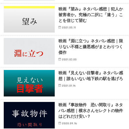
映画『望み』ネタバレ感想｜犯人か
被害者か。究極の二択に「違う」こ
とを信じて望む
2021.05.11
映画『淵に立つ』ネタバレ感想｜限
りない不穏と嫌悪感がまとわりつく
傑作
2021.03.05
映画『見えない目撃者』ネタバレ感
想｜誰もいない地下鉄の駅を逃げろ
2021.01.14
映画『事故物件 恐い間取り』ネタ
バレ感想｜横水さんセレクトの物件
はどれだけ安い？
2020.09.16