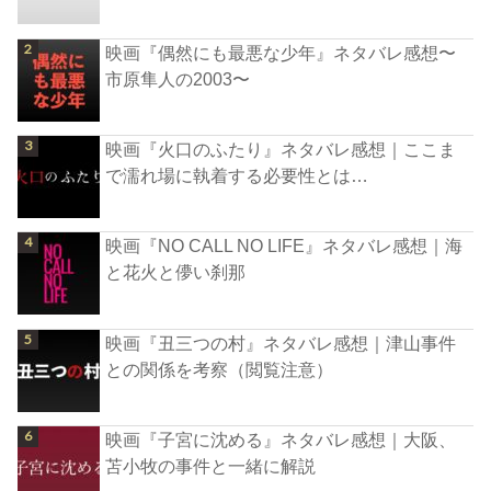
映画『偶然にも最悪な少年』ネタバレ感想〜
市原隼人の2003〜
映画『火口のふたり』ネタバレ感想｜ここま
で濡れ場に執着する必要性とは…
映画『NO CALL NO LIFE』ネタバレ感想｜海
と花火と儚い刹那
映画『丑三つの村』ネタバレ感想｜津山事件
との関係を考察（閲覧注意）
映画『子宮に沈める』ネタバレ感想｜大阪、
苫小牧の事件と一緒に解説