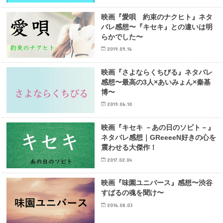
映画『愛唄 約束のナクヒト』ネタ
バレ感想〜『キセキ』との違いは明
らかでした〜
2019.09.16
映画『さよならくちびる』ネタバレ
感想〜最高の3人×あいみょん×秦基
博〜
2019.06.10
映画『キセキ －あの日のソビト－』
ネタバレ感想｜GReeeeN好きの心を
震わせる大傑作！
2017.02.04
映画『味園ユニバース』感想〜渋谷
すばるの魂を聞け〜
2016.08.03