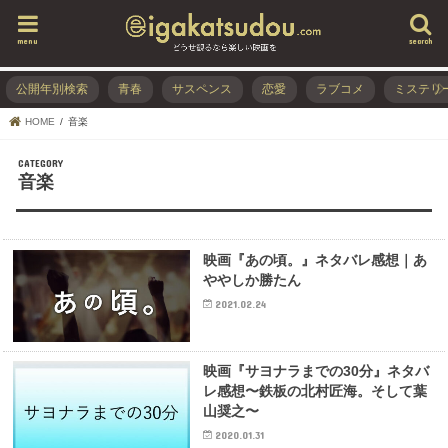
menu
search
公開年別検索
青春
サスペンス
恋愛
ラブコメ
ミステリ
HOME
音楽
音楽
映画『あの頃。』ネタバレ感想｜あ
ややしか勝たん
2021.02.24
映画『サヨナラまでの30分』ネタバ
レ感想〜鉄板の北村匠海。そして葉
山奨之〜
2020.01.31