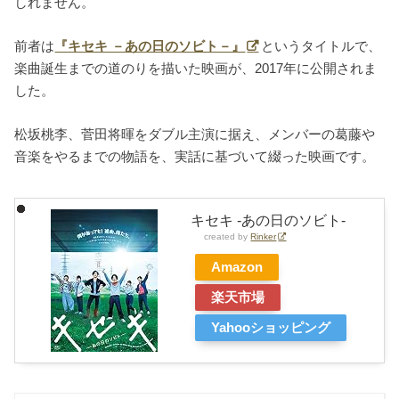
しれません。
前者は
『キセキ －あの日のソビト－』
というタイトルで、
楽曲誕生までの道のりを描いた映画が、2017年に公開されま
した。
松坂桃李、菅田将暉をダブル主演に据え、メンバーの葛藤や
音楽をやるまでの物語を、実話に基づいて綴った映画です。
キセキ -あの日のソビト-
created by
Rinker
Amazon
楽天市場
Yahooショッピング