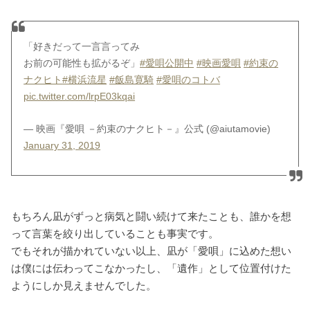
「好きだって一言言ってみ
お前の可能性も拡がるぞ」
#愛唄公開中
#映画愛唄
#約束の
ナクヒト
#横浜流星
#飯島寛騎
#愛唄のコトバ
pic.twitter.com/lrpE03kqai
— 映画『愛唄 －約束のナクヒト－』公式 (@aiutamovie)
January 31, 2019
もちろん凪がずっと病気と闘い続けて来たことも、誰かを想
って言葉を絞り出していることも事実です。
でもそれが描かれていない以上、凪が「愛唄」に込めた想い
は僕には伝わってこなかったし、「遺作」として位置付けた
ようにしか見えませんでした。