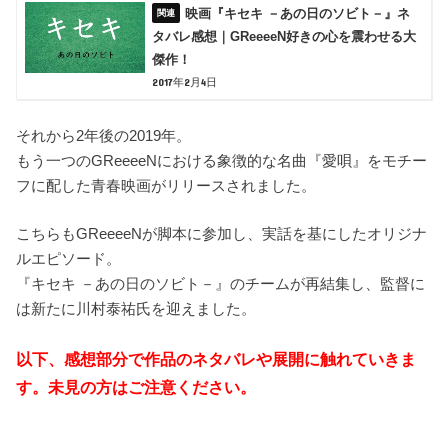
映画『キセキ －あの日のソビト－』ネ
タバレ感想｜GReeeeN好きの心を震わせる大
傑作！
2017年2月4日
それから2年後の2019年。
もう一つのGReeeeNにおける象徴的な名曲『愛唄』をモチー
フに配した青春映画がリリースされました。
こちらもGReeeeNが脚本に参加し、実話を基にしたオリジナ
ルエピソード。
『キセキ －あの日のソビト－』のチームが再結集し、監督に
は新たに川村泰祐氏を迎えました。
以下、感想部分で作品のネタバレや展開に触れていきま
す。未見の方はご注意ください。