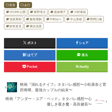
音楽
あ行
2019年公開
奥野瑛太
成海璃子
川村泰祐
清原果耶
飯島寛騎
中村ゆり
中山美穂
野間口徹
財前直見
横浜流星
ポスト
シェア
はてブ
送る
Pocket
feedly
映画『溺れるナイフ』ネタバレ感想〜小松菜奈と菅
田将暉。最強カップルの結末〜
映画『アンダー・ユア・ベッド』ネタバレ感想〜心
優しき覗き魔・高良健吾〜