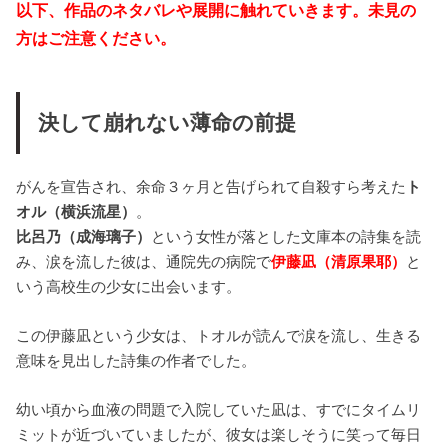
以下、作品のネタバレや展開に触れていきます。未見の
方はご注意ください。
決して崩れない薄命の前提
がんを宣告され、余命３ヶ月と告げられて自殺すら考えた
ト
オル（横浜流星）
。
比呂乃（成海璃子）
という女性が落とした文庫本の詩集を読
み、涙を流した彼は、通院先の病院で
伊藤凪（清原果耶）
と
いう高校生の少女に出会います。
この伊藤凪という少女は、トオルが読んで涙を流し、生きる
意味を見出した詩集の作者でした。
幼い頃から血液の問題で入院していた凪は、すでにタイムリ
ミットが近づいていましたが、彼女は楽しそうに笑って毎日