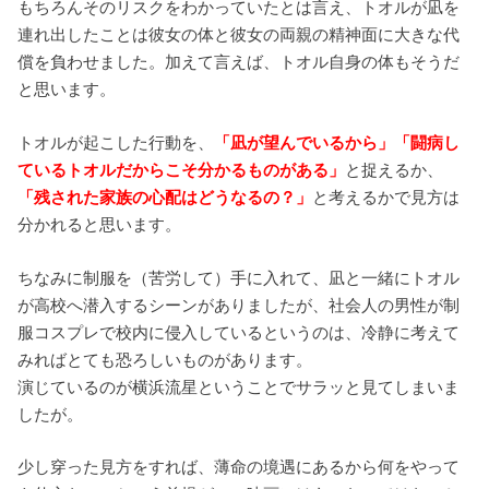
もちろんそのリスクをわかっていたとは言え、トオルが凪を
連れ出したことは彼女の体と彼女の両親の精神面に大きな代
償を負わせました。加えて言えば、トオル自身の体もそうだ
と思います。
トオルが起こした行動を、
「凪が望んでいるから」「闘病し
ているトオルだからこそ分かるものがある」
と捉えるか、
「残された家族の心配はどうなるの？」
と考えるかで見方は
分かれると思います。
ちなみに制服を（苦労して）手に入れて、凪と一緒にトオル
が高校へ潜入するシーンがありましたが、社会人の男性が制
服コスプレで校内に侵入しているというのは、冷静に考えて
みればとても恐ろしいものがあります。
演じているのが横浜流星ということでサラッと見てしまいま
したが。
少し穿った見方をすれば、薄命の境遇にあるから何をやって