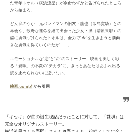
た青年トオル（横浜流星）が余命わずかと告げられたところ
から始まる。
どん底のなか、元バンドマンの旧友・龍也（飯島寛騎）との
再会や、数奇な運命を経て出会った少女・凪（清原果耶）の
姿に勇気づけられたトオルは、全力で“今”を生きようと前向
きな勇気を得ていくのだが……。
エモーショナルな“恋”と“命”のストーリー、映画を美しく彩
る「愛唄」の不変の“チカラ”に、きっとあなたはあふれ出る
涙を止められないに違いない。
映画.com
から引用
『キセキ』が曲の誕生秘話だったことに対して、『愛唄』は
完全なオリジナルストーリー。
横浜流星さんも野間口さんも奥野さんも、役柄としては全く