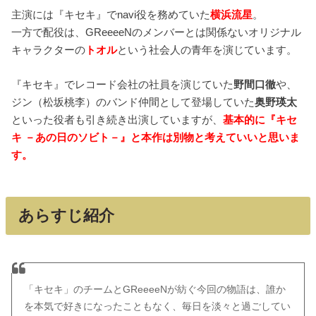
主演には『キセキ』でnavi役を務めていた
横浜流星
。
一方で配役は、GReeeeNのメンバーとは関係ないオリジナル
キャラクターの
トオル
という社会人の青年を演じています。
『キセキ』でレコード会社の社員を演じていた
野間口徹
や、
ジン（松坂桃李）のバンド仲間として登場していた
奥野瑛太
といった役者も引き続き出演していますが、
基本的に『キセ
キ －あの日のソビト－』と本作は別物と考えていいと思いま
す。
あらすじ紹介
「キセキ」のチームとGReeeeNが紡ぐ今回の物語は、誰か
を本気で好きになったこともなく、毎日を淡々と過ごしてい