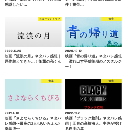
感謝したい…
件！携帯…
ヒューマンドラマ
青春
2022.5.25
2020.10.12
映画『流浪の月』ネタバレ感想｜
映画『青の帰り道』ネタバレ感想
原作超えてきた…！衝撃の亮くん
｜溢れ出す平成後期のノスタルジ
ー！
音楽
青春
2019.6.10
2022.11.2
映画『さよならくちびる』ネタバ
映画『ブラック校則』ネタバレ感
レ感想〜最高の3人×あいみょん×
想｜圧巻の髙橋海人。中弥が授け
秦基博〜
る自由の翼