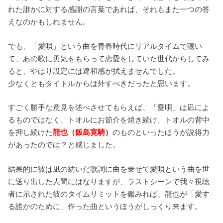
れた誰かに対する感謝の言葉であれば、それもまた一つの答
えなのかもしれません。
でも、「愛唄」という曲を青春時代にリアルタイムで聴い
て、あの歌に勇気をもらって恋愛をしていた世代からしてみ
ると、やはり設定には違和感が拭えませんでした。
少なくともタイトルからは外すべきだったと思います。
すごく勝手な意見を述べさせてもらえば、「愛唄」は凪によ
るものではなく、トオルにお節介を焼き続け、トオルの背中
を押し続けた
龍也（飯島寛騎）
のものといったほうが説得力
があったのでは？と感じました。
結果的に彼は凪の紡いだ歌詞に曲を乗せて愛唄という曲を世
に送り出した人間にはなりますが、ラストシーンで我々視聴
者に示された彼のタイムリミットを鑑みれば、龍也が「愛す
る誰かのために」作った曲というほうがしっくり来ます。