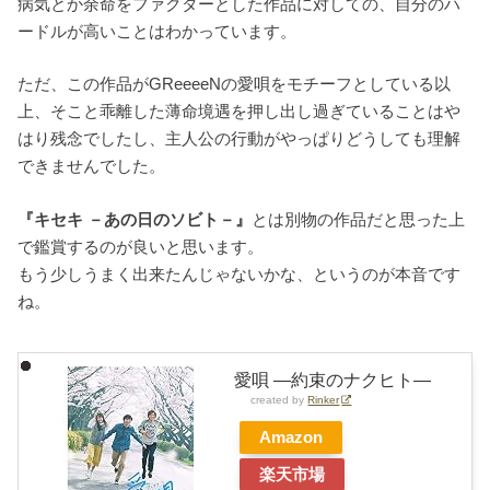
病気とか余命をファクターとした作品に対しての、自分のハ
ードルが高いことはわかっています。
ただ、この作品がGReeeeNの愛唄をモチーフとしている以
上、そこと乖離した薄命境遇を押し出し過ぎていることはや
はり残念でしたし、主人公の行動がやっぱりどうしても理解
できませんでした。
『キセキ －あの日のソビト－』
とは別物の作品だと思った上
で鑑賞するのが良いと思います。
もう少しうまく出来たんじゃないかな、というのが本音です
ね。
愛唄 ―約束のナクヒト―
created by
Rinker
Amazon
楽天市場