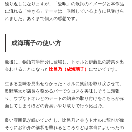
繰り返しになりますが、「愛唄」の歌詞のイメージと本作品
に流れる「生きる」テーマは、乖離しているように見受けら
れました。あくまで個人の感想です。
成海璃子の使い方
最後に、物語前半部分に登場し、トオルと伊藤凪の詩集を出
会わせることになった
比呂乃（成海璃子）
についてです。
生きる意味を見出せなかったトオルに笑顔を取り戻させて、
奥野瑛太が店長を務めるバーでタコスを美味しそうに頬張
り、ウブなトオルとのデートの約束の取り付けをこちらが赤
面してしまうほどの青臭いやり取りで行う比呂乃。
良い雰囲気が続いていたし、比呂乃と会うトオルに龍也が偉
そうにお節介の講釈を垂れるところなどは本当によかったの