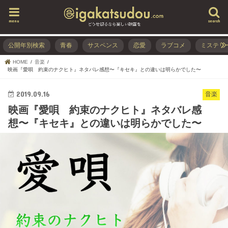
menu
search
公開年別検索
青春
サスペンス
恋愛
ラブコメ
ミステリ
HOME
音楽
映画『愛唄 約束のナクヒト』ネタバレ感想〜『キセキ』との違いは明らかでした〜
2019.09.16
音楽
映画『愛唄 約束のナクヒト』ネタバレ感
想〜『キセキ』との違いは明らかでした〜