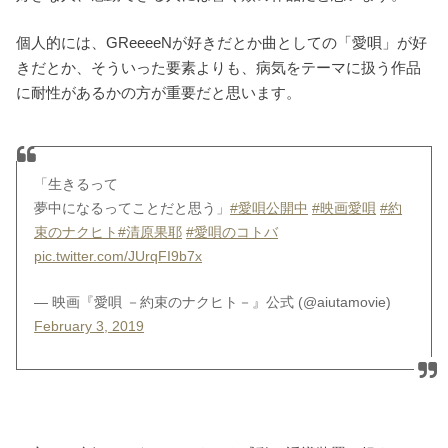
個人的には、GReeeeNが好きだとか曲としての「愛唄」が好
きだとか、そういった要素よりも、病気をテーマに扱う作品
に耐性があるかの方が重要だと思います。
「生きるって
夢中になるってことだと思う」
#愛唄公開中
#映画愛唄
#約
束のナクヒト
#清原果耶
#愛唄のコトバ
pic.twitter.com/JUrqFI9b7x
— 映画『愛唄 －約束のナクヒト－』公式 (@aiutamovie)
February 3, 2019