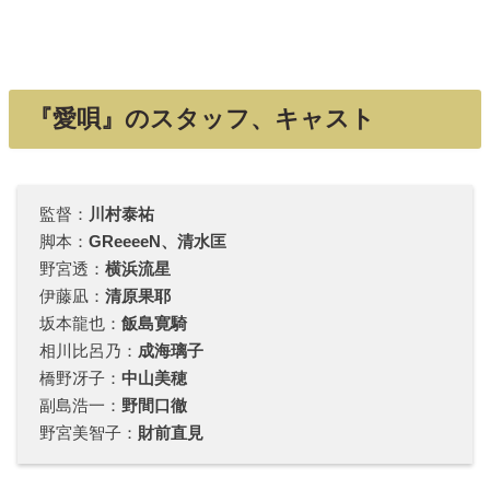
『愛唄』のスタッフ、キャスト
監督：
川村泰祐
脚本：
GReeeeN、清水匡
野宮透：
横浜流星
伊藤凪：
清原果耶
坂本龍也：
飯島寛騎
相川比呂乃：
成海璃子
橋野冴子：
中山美穂
副島浩一：
野間口徹
野宮美智子：
財前直見