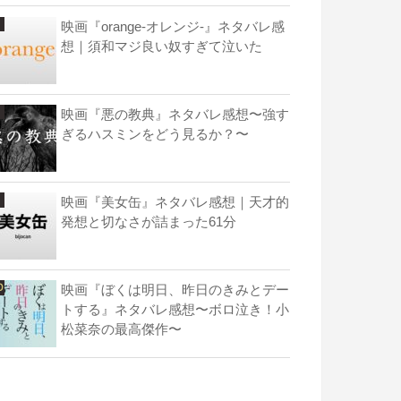
映画『orange-オレンジ-』ネタバレ感
想｜須和マジ良い奴すぎて泣いた
映画『悪の教典』ネタバレ感想〜強す
ぎるハスミンをどう見るか？〜
映画『美女缶』ネタバレ感想｜天才的
発想と切なさが詰まった61分
映画『ぼくは明日、昨日のきみとデー
トする』ネタバレ感想〜ボロ泣き！小
松菜奈の最高傑作〜