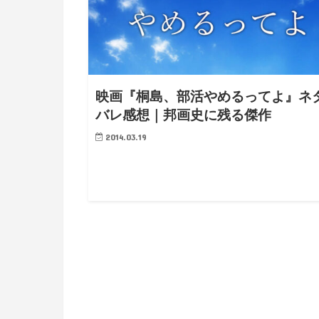
映画『桐島、部活やめるってよ』ネ
バレ感想｜邦画史に残る傑作
2014.03.19