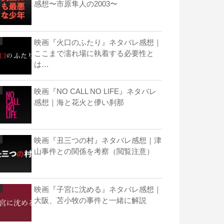
感想〜市原隼人の2003〜
映画『火口のふたり』ネタバレ感想｜
ここまで濡れ場に執着する必要性と
は…
映画『NO CALL NO LIFE』ネタバレ
感想｜海と花火と儚い刹那
映画『丑三つの村』ネタバレ感想｜津
山事件との関係を考察（閲覧注意）
映画『子宮に沈める』ネタバレ感想｜
大阪、苫小牧の事件と一緒に解説