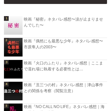
映画『秘密』ネタバレ感想〜涙が止まりませ
んでした〜
映画『偶然にも最悪な少年』ネタバレ感想〜
市原隼人の2003〜
映画『火口のふたり』ネタバレ感想｜ここま
で濡れ場に執着する必要性とは…
映画『丑三つの村』ネタバレ感想｜津山事件
との関係を考察（閲覧注意）
映画『NO CALL NO LIFE』ネタバレ感想｜海