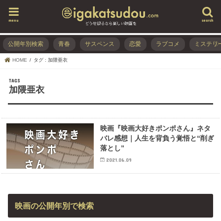
menu
search
公開年別検索
青春
サスペンス
恋愛
ラブコメ
ミステリ
HOME
タグ : 加隈亜衣
加隈亜衣
映画『映画大好きポンポさん』ネタ
バレ感想｜人生を背負う覚悟と“削ぎ
落とし”
2021.06.09
映画の公開年別で検索