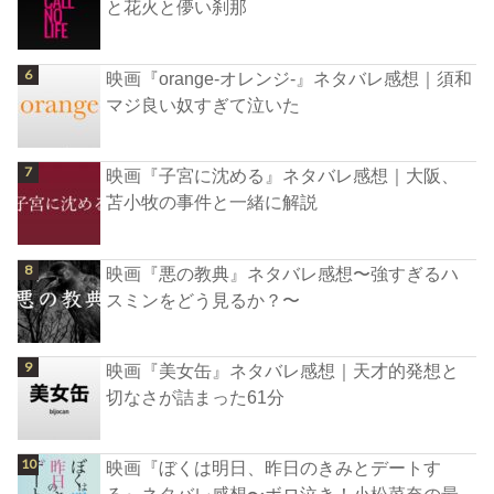
と花火と儚い刹那
映画『orange-オレンジ-』ネタバレ感想｜須和
マジ良い奴すぎて泣いた
映画『子宮に沈める』ネタバレ感想｜大阪、
苫小牧の事件と一緒に解説
映画『悪の教典』ネタバレ感想〜強すぎるハ
スミンをどう見るか？〜
映画『美女缶』ネタバレ感想｜天才的発想と
切なさが詰まった61分
映画『ぼくは明日、昨日のきみとデートす