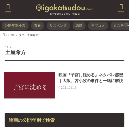
menu
search
公開年別検索
青春
サスペンス
恋愛
ラブコメ
ミステリ
HOME
タグ : 土屋希方
土屋希方
映画『子宮に沈める』ネタバレ感想
｜大阪、苫小牧の事件と一緒に解説
2021.01.16
映画の公開年別で検索