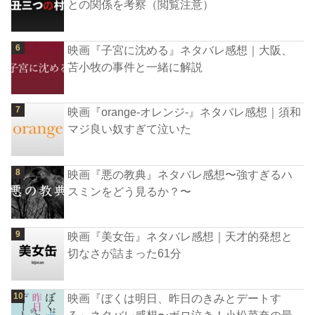
との関係を考察（閲覧注意）
映画『子宮に沈める』ネタバレ感想｜大阪、
苫小牧の事件と一緒に解説
映画『orange-オレンジ-』ネタバレ感想｜須和
マジ良い奴すぎて泣いた
映画『悪の教典』ネタバレ感想〜強すぎるハ
スミンをどう見るか？〜
映画『美女缶』ネタバレ感想｜天才的発想と
切なさが詰まった61分
映画『ぼくは明日、昨日のきみとデートす