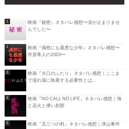
映画『秘密』ネタバレ感想〜涙が止まりませ
んでした〜
映画『偶然にも最悪な少年』ネタバレ感想〜
市原隼人の2003〜
映画『火口のふたり』ネタバレ感想｜ここま
で濡れ場に執着する必要性とは…
映画『NO CALL NO LIFE』ネタバレ感想｜海
と花火と儚い刹那
映画『丑三つの村』ネタバレ感想｜津山事件