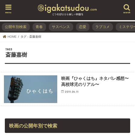
menu
search
公開年別検索
青春
サスペンス
恋愛
ラブコメ
ミステリ
HOME
タグ : 斎藤嘉樹
斎藤嘉樹
映画『ひゃくはち』ネタバレ感想〜
高校球児のリアル〜
2011.04.11
映画の公開年別で検索