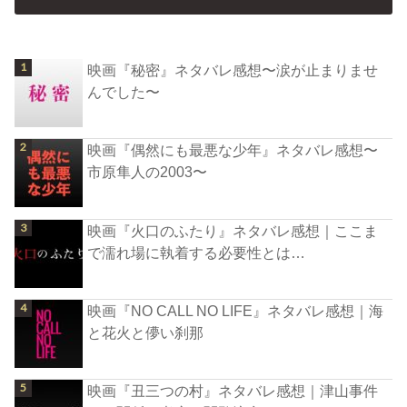
映画『秘密』ネタバレ感想〜涙が止まりませ
んでした〜
映画『偶然にも最悪な少年』ネタバレ感想〜
市原隼人の2003〜
映画『火口のふたり』ネタバレ感想｜ここま
で濡れ場に執着する必要性とは…
映画『NO CALL NO LIFE』ネタバレ感想｜海
と花火と儚い刹那
映画『丑三つの村』ネタバレ感想｜津山事件