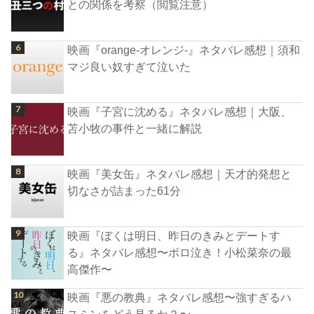
との関係を考察（閲覧注意）
映画『orange-オレンジ-』ネタバレ感想｜須和
マジ良い奴すぎて泣いた
映画『子宮に沈める』ネタバレ感想｜大阪、
苫小牧の事件と一緒に解説
映画『美女缶』ネタバレ感想｜天才的発想と
切なさが詰まった61分
映画『ぼくは明日、昨日のきみとデートす
る』ネタバレ感想〜ボロ泣き！小松菜奈の最
高傑作〜
映画『悪の教典』ネタバレ感想〜強すぎるハ