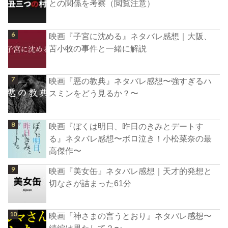
との関係を考察（閲覧注意）
映画『子宮に沈める』ネタバレ感想｜大阪、
苫小牧の事件と一緒に解説
映画『悪の教典』ネタバレ感想〜強すぎるハ
スミンをどう見るか？〜
映画『ぼくは明日、昨日のきみとデートす
る』ネタバレ感想〜ボロ泣き！小松菜奈の最
高傑作〜
映画『美女缶』ネタバレ感想｜天才的発想と
切なさが詰まった61分
映画『神さまの言うとおり』ネタバレ感想〜