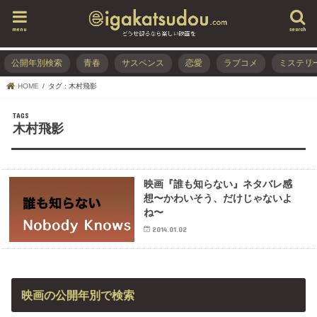
menu
search
公開年別検索
青春
サスペンス
恋愛
ラブコメ
ミステリ
HOME
タグ : 木村飛影
木村飛影
映画『誰も知らない』ネタバレ感
想〜かわいそう、だけじゃないよ
ね〜
2014.01.02
映画の公開年別で検索