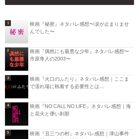
映画『秘密』ネタバレ感想〜涙が止まりませ
んでした〜
映画『偶然にも最悪な少年』ネタバレ感想〜
市原隼人の2003〜
映画『火口のふたり』ネタバレ感想｜ここま
で濡れ場に執着する必要性とは…
映画『NO CALL NO LIFE』ネタバレ感想｜海
と花火と儚い刹那
映画『丑三つの村』ネタバレ感想｜津山事件