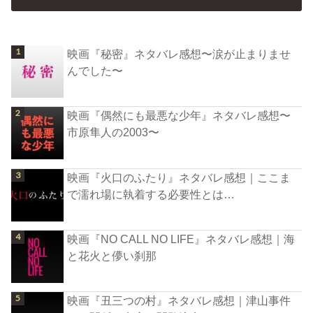
映画『秘密』ネタバレ感想〜涙が止まりませ
んでした〜
映画『偶然にも最悪な少年』ネタバレ感想〜
市原隼人の2003〜
映画『火口のふたり』ネタバレ感想｜ここま
で濡れ場に執着する必要性とは…
映画『NO CALL NO LIFE』ネタバレ感想｜海
と花火と儚い刹那
映画『丑三つの村』ネタバレ感想｜津山事件