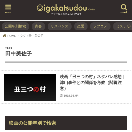
menu
search
公開年別検索
青春
サスペンス
恋愛
ラブコメ
ミステリ
HOME
タグ : 田中美佐子
田中美佐子
映画『丑三つの村』ネタバレ感想｜
津山事件との関係を考察（閲覧注
意）
2021.09.04
映画の公開年別で検索