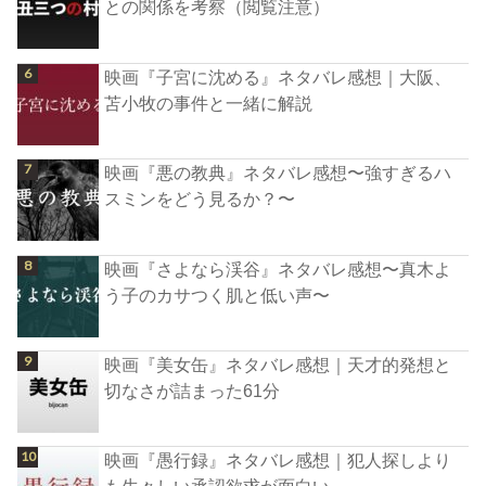
との関係を考察（閲覧注意）
映画『子宮に沈める』ネタバレ感想｜大阪、
苫小牧の事件と一緒に解説
映画『悪の教典』ネタバレ感想〜強すぎるハ
スミンをどう見るか？〜
映画『さよなら渓谷』ネタバレ感想〜真木よ
う子のカサつく肌と低い声〜
映画『美女缶』ネタバレ感想｜天才的発想と
切なさが詰まった61分
映画『愚行録』ネタバレ感想｜犯人探しより