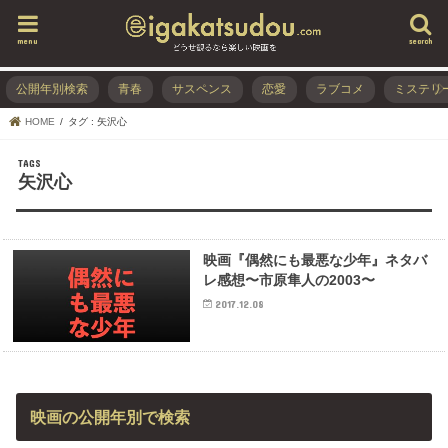
menu
search
公開年別検索
青春
サスペンス
恋愛
ラブコメ
ミステリ
HOME
タグ : 矢沢心
矢沢心
映画『偶然にも最悪な少年』ネタバ
レ感想〜市原隼人の2003〜
2017.12.08
映画の公開年別で検索