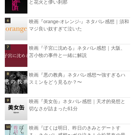
と花火と儚い刹那
映画『orange-オレンジ-』ネタバレ感想｜須和
マジ良い奴すぎて泣いた
映画『子宮に沈める』ネタバレ感想｜大阪、
苫小牧の事件と一緒に解説
映画『悪の教典』ネタバレ感想〜強すぎるハ
スミンをどう見るか？〜
映画『美女缶』ネタバレ感想｜天才的発想と
切なさが詰まった61分
映画『ぼくは明日、昨日のきみとデートす