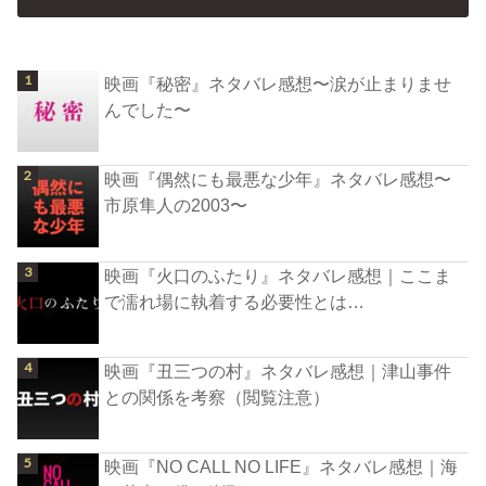
映画『秘密』ネタバレ感想〜涙が止まりませ
んでした〜
映画『偶然にも最悪な少年』ネタバレ感想〜
市原隼人の2003〜
映画『火口のふたり』ネタバレ感想｜ここま
で濡れ場に執着する必要性とは…
映画『丑三つの村』ネタバレ感想｜津山事件
との関係を考察（閲覧注意）
映画『NO CALL NO LIFE』ネタバレ感想｜海