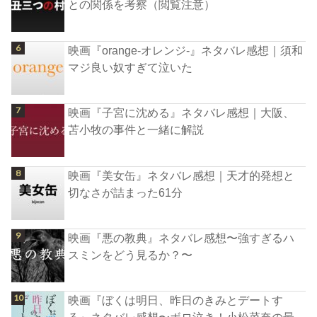
との関係を考察（閲覧注意）
映画『orange-オレンジ-』ネタバレ感想｜須和
マジ良い奴すぎて泣いた
映画『子宮に沈める』ネタバレ感想｜大阪、
苫小牧の事件と一緒に解説
映画『美女缶』ネタバレ感想｜天才的発想と
切なさが詰まった61分
映画『悪の教典』ネタバレ感想〜強すぎるハ
スミンをどう見るか？〜
映画『ぼくは明日、昨日のきみとデートす