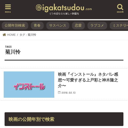
menu
search
公開年別検索
青春
サスペンス
恋愛
ラブコメ
ミステリ
HOME
タグ : 菊川怜
菊川怜
映画『インストール』ネタバレ感
想〜可愛すぎる上戸彩と神木隆之
介〜
2018.02.13
映画の公開年別で検索