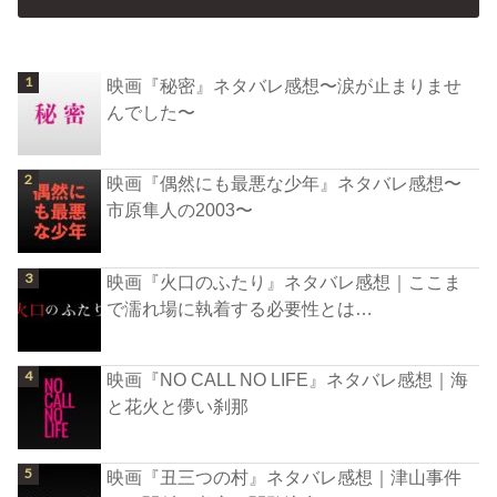
映画『秘密』ネタバレ感想〜涙が止まりませ
んでした〜
映画『偶然にも最悪な少年』ネタバレ感想〜
市原隼人の2003〜
映画『火口のふたり』ネタバレ感想｜ここま
で濡れ場に執着する必要性とは…
映画『NO CALL NO LIFE』ネタバレ感想｜海
と花火と儚い刹那
映画『丑三つの村』ネタバレ感想｜津山事件