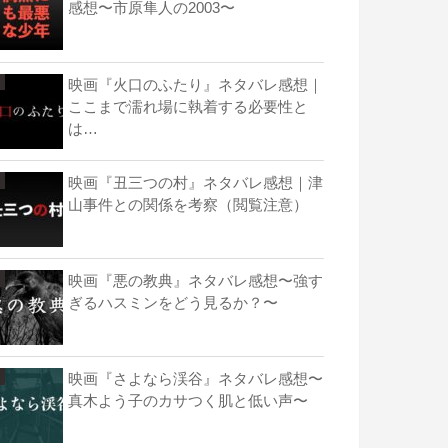
感想〜市原隼人の2003〜
映画『火口のふたり』ネタバレ感想｜
ここまで濡れ場に執着する必要性と
は…
映画『丑三つの村』ネタバレ感想｜津
山事件との関係を考察（閲覧注意）
映画『悪の教典』ネタバレ感想〜強す
ぎるハスミンをどう見るか？〜
映画『さよなら渓谷』ネタバレ感想〜
真木よう子のカサつく肌と低い声〜