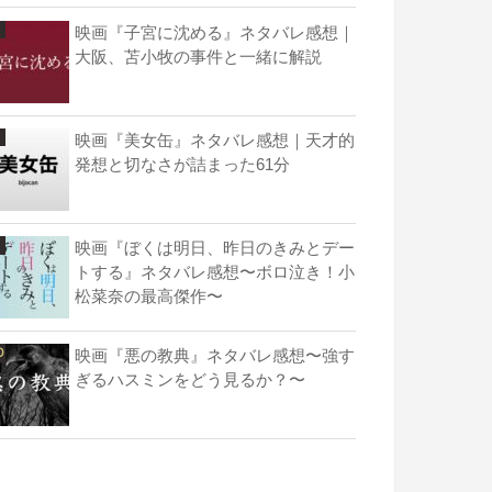
映画『子宮に沈める』ネタバレ感想｜
大阪、苫小牧の事件と一緒に解説
映画『美女缶』ネタバレ感想｜天才的
発想と切なさが詰まった61分
映画『ぼくは明日、昨日のきみとデー
トする』ネタバレ感想〜ボロ泣き！小
松菜奈の最高傑作〜
映画『悪の教典』ネタバレ感想〜強す
ぎるハスミンをどう見るか？〜