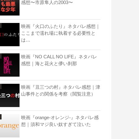
感想〜市原隼人の2003〜
映画『火口のふたり』ネタバレ感想｜
ここまで濡れ場に執着する必要性と
は…
映画『NO CALL NO LIFE』ネタバレ
感想｜海と花火と儚い刹那
映画『丑三つの村』ネタバレ感想｜津
山事件との関係を考察（閲覧注意）
映画『orange-オレンジ-』ネタバレ感
想｜須和マジ良い奴すぎて泣いた