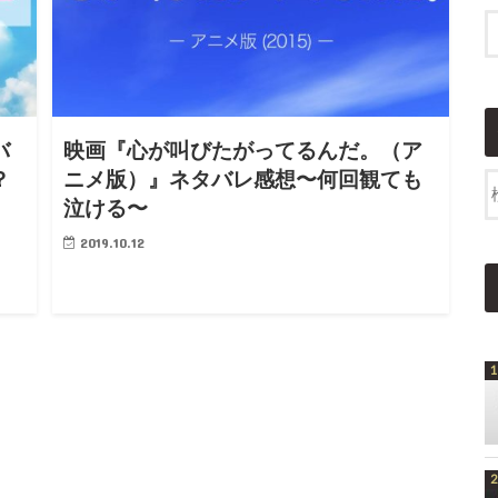
バ
映画『心が叫びたがってるんだ。（ア
？
ニメ版）』ネタバレ感想〜何回観ても
泣ける〜
2019.10.12