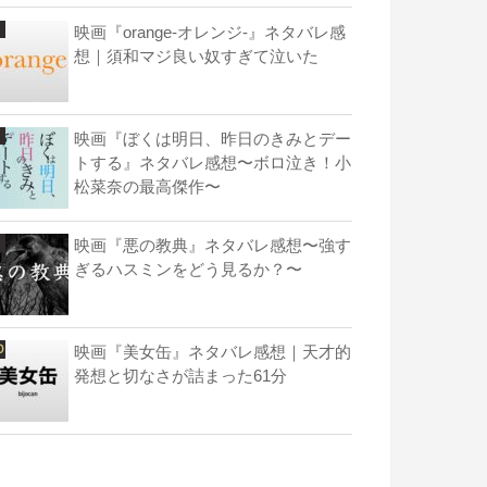
映画『orange-オレンジ-』ネタバレ感
想｜須和マジ良い奴すぎて泣いた
映画『ぼくは明日、昨日のきみとデー
トする』ネタバレ感想〜ボロ泣き！小
松菜奈の最高傑作〜
映画『悪の教典』ネタバレ感想〜強す
ぎるハスミンをどう見るか？〜
映画『美女缶』ネタバレ感想｜天才的
発想と切なさが詰まった61分