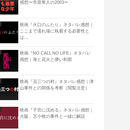
感想〜市原隼人の2003〜
映画『火口のふたり』ネタバレ感想｜
ここまで濡れ場に執着する必要性と
は…
映画『NO CALL NO LIFE』ネタバレ
感想｜海と花火と儚い刹那
映画『丑三つの村』ネタバレ感想｜津
山事件との関係を考察（閲覧注意）
映画『子宮に沈める』ネタバレ感想｜
大阪、苫小牧の事件と一緒に解説