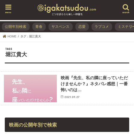
menu
search
公開年別検索
青春
サスペンス
恋愛
ラブコメ
ミステリ
HOME
タグ : 堀江貴大
堀江貴大
映画『先生、私の隣に座っていただ
けませんか？』ネタバレ感想｜一番
怖いのは…
2021.09.27
映画の公開年別で検索