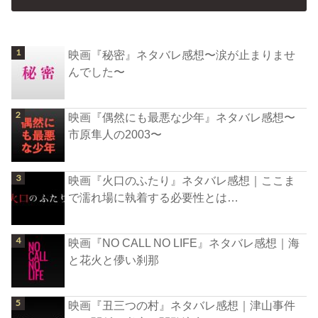
映画『秘密』ネタバレ感想〜涙が止まりませ
んでした〜
映画『偶然にも最悪な少年』ネタバレ感想〜
市原隼人の2003〜
映画『火口のふたり』ネタバレ感想｜ここま
で濡れ場に執着する必要性とは…
映画『NO CALL NO LIFE』ネタバレ感想｜海
と花火と儚い刹那
映画『丑三つの村』ネタバレ感想｜津山事件