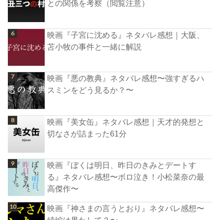
との関係を考察（閲覧注意）
映画『子宮に沈める』ネタバレ感想｜大阪、
苫小牧の事件と一緒に解説
映画『悪の教典』ネタバレ感想〜強すぎるハ
スミンをどう見るか？〜
映画『美女缶』ネタバレ感想｜天才的発想と
切なさが詰まった61分
映画『ぼくは明日、昨日のきみとデートす
る』ネタバレ感想〜ボロ泣き！小松菜奈の最
高傑作〜
映画『神さまの言うとおり』ネタバレ感想〜