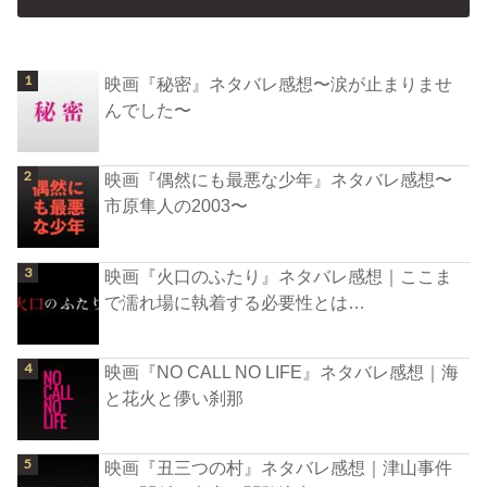
映画『秘密』ネタバレ感想〜涙が止まりませ
んでした〜
映画『偶然にも最悪な少年』ネタバレ感想〜
市原隼人の2003〜
映画『火口のふたり』ネタバレ感想｜ここま
で濡れ場に執着する必要性とは…
映画『NO CALL NO LIFE』ネタバレ感想｜海
と花火と儚い刹那
映画『丑三つの村』ネタバレ感想｜津山事件