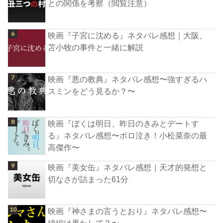
との関係を考察（閲覧注意）
映画『子宮に沈める』ネタバレ感想｜大阪、
苫小牧の事件と一緒に解説
映画『悪の教典』ネタバレ感想〜強すぎるハ
スミンをどう見るか？〜
映画『ぼくは明日、昨日のきみとデートす
る』ネタバレ感想〜ボロ泣き！小松菜奈の最
高傑作〜
映画『美女缶』ネタバレ感想｜天才的発想と
切なさが詰まった61分
映画『神さまの言うとおり』ネタバレ感想〜