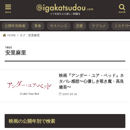
menu
search
公開年別検索
青春
サスペンス
恋愛
ラブコメ
ミステリ
HOME
タグ : 安里麻里
安里麻里
映画『アンダー・ユア・ベッド』ネ
タバレ感想〜心優しき覗き魔・高良
健吾〜
2019.09.10
映画の公開年別で検索