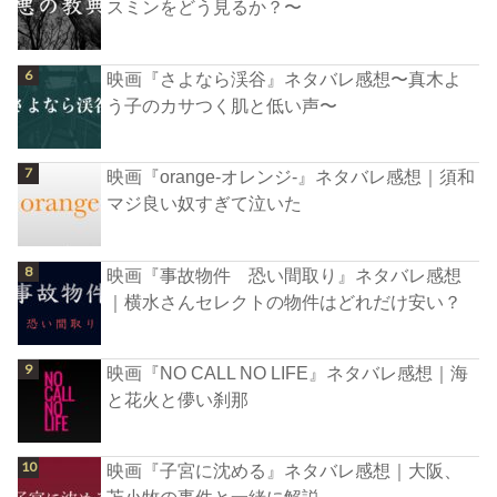
スミンをどう見るか？〜
映画『さよなら渓谷』ネタバレ感想〜真木よ
う子のカサつく肌と低い声〜
映画『orange-オレンジ-』ネタバレ感想｜須和
マジ良い奴すぎて泣いた
映画『事故物件 恐い間取り』ネタバレ感想
｜横水さんセレクトの物件はどれだけ安い？
映画『NO CALL NO LIFE』ネタバレ感想｜海
と花火と儚い刹那
映画『子宮に沈める』ネタバレ感想｜大阪、