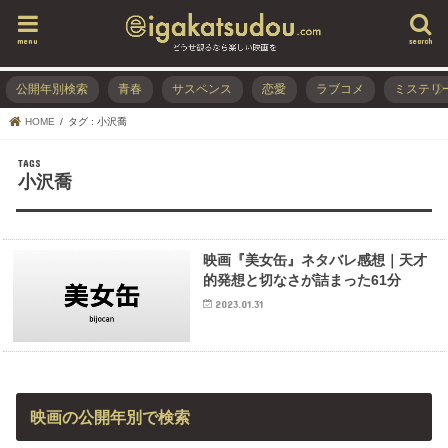
menu
search
公開年別検索
青春
サスペンス
恋愛
ラブコメ
ミステリ
HOME
タグ : 小沢喬
小沢喬
映画『美女缶』ネタバレ感想｜天才
的発想と切なさが詰まった61分
2023.01.31
映画の公開年別で検索