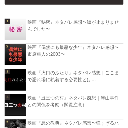
映画『秘密』ネタバレ感想〜涙が止まりませ
んでした〜
映画『偶然にも最悪な少年』ネタバレ感想〜
市原隼人の2003〜
映画『火口のふたり』ネタバレ感想｜ここま
で濡れ場に執着する必要性とは…
映画『丑三つの村』ネタバレ感想｜津山事件
との関係を考察（閲覧注意）
映画『悪の教典』ネタバレ感想〜強すぎるハ