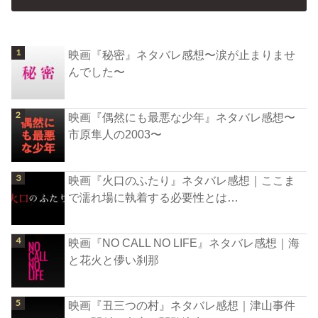
映画『秘密』ネタバレ感想〜涙が止まりませ
んでした〜
映画『偶然にも最悪な少年』ネタバレ感想〜
市原隼人の2003〜
映画『火口のふたり』ネタバレ感想｜ここま
で濡れ場に執着する必要性とは…
映画『NO CALL NO LIFE』ネタバレ感想｜海
と花火と儚い刹那
映画『丑三つの村』ネタバレ感想｜津山事件