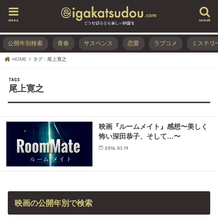
menu
search
公開年別検索
青春
サスペンス
恋愛
ラブコメ
ミステリ
HOME
タグ : 尾上寛之
尾上寛之
映画『ルームメイト』感想〜美しく
怖い深田恭子、そして…〜
2016.03.19
映画の公開年別で検索