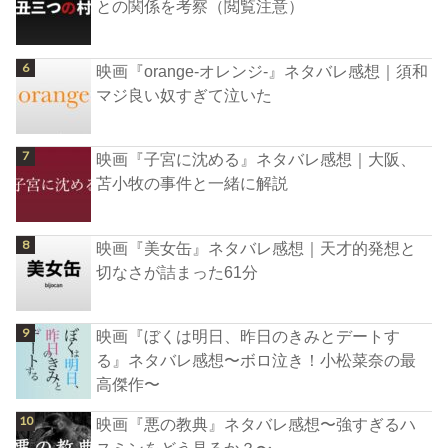
との関係を考察（閲覧注意）
映画『orange-オレンジ-』ネタバレ感想｜須和
マジ良い奴すぎて泣いた
映画『子宮に沈める』ネタバレ感想｜大阪、
苫小牧の事件と一緒に解説
映画『美女缶』ネタバレ感想｜天才的発想と
切なさが詰まった61分
映画『ぼくは明日、昨日のきみとデートす
る』ネタバレ感想〜ボロ泣き！小松菜奈の最
高傑作〜
映画『悪の教典』ネタバレ感想〜強すぎるハ