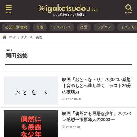
menu
search
公開年別検索
青春
サスペンス
恋愛
ラブコメ
ミステリ
HOME
タグ : 岡田義徳
岡田義徳
映画『おと・な・り』ネタバレ感想
｜音のもとへ辿り着く。ラスト30分
の破壊力
2022.06.17
映画『偶然にも最悪な少年』ネタバ
レ感想〜市原隼人の2003〜
2017.12.08