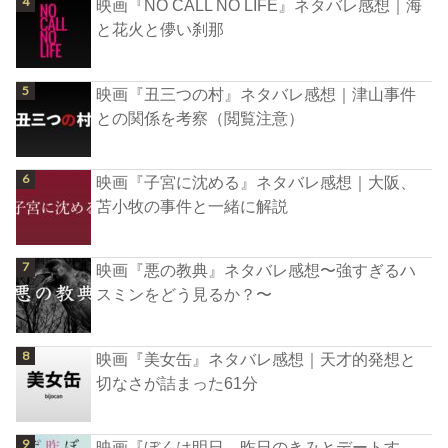
映画『NO CALL NO LIFE』ネタバレ感想｜海
と花火と儚い刹那
映画『丑三つの村』ネタバレ感想｜津山事件
との関係を考察（閲覧注意）
映画『子宮に沈める』ネタバレ感想｜大阪、
苫小牧の事件と一緒に解説
映画『悪の教典』ネタバレ感想〜強すぎるハ
スミンをどう見るか？〜
映画『美女缶』ネタバレ感想｜天才的発想と
切なさが詰まった61分
映画『ぼくは明日、昨日のきみとデートす