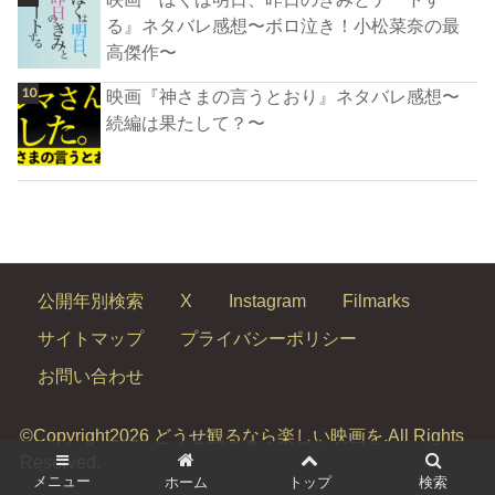
る』ネタバレ感想〜ボロ泣き！小松菜奈の最
高傑作〜
映画『神さまの言うとおり』ネタバレ感想〜
続編は果たして？〜
公開年別検索
X
Instagram
Filmarks
サイトマップ
プライバシーポリシー
お問い合わせ
©Copyright2026
どうせ観るなら楽しい映画を
.All Rights
Reserved.
メニュー
ホーム
トップ
検索