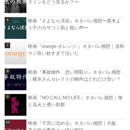
スミンをどう見るか？〜
映画『さよなら渓谷』ネタバレ感想〜真木よ
う子のカサつく肌と低い声〜
映画『orange-オレンジ-』ネタバレ感想｜須和
マジ良い奴すぎて泣いた
映画『事故物件 恐い間取り』ネタバレ感想
｜横水さんセレクトの物件はどれだけ安い？
映画『NO CALL NO LIFE』ネタバレ感想｜海
と花火と儚い刹那
映画『子宮に沈める』ネタバレ感想｜大阪、