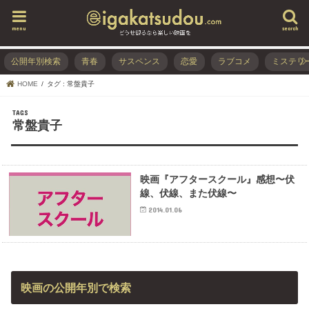
menu
search
公開年別検索
青春
サスペンス
恋愛
ラブコメ
ミステリ
HOME
タグ : 常盤貴子
常盤貴子
映画『アフタースクール』感想〜伏
線、伏線、また伏線〜
2014.01.06
映画の公開年別で検索