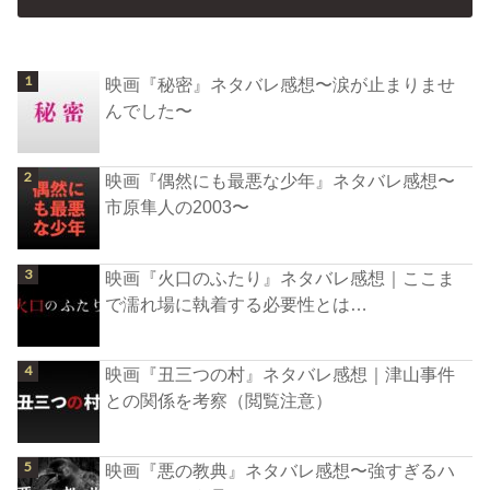
映画『秘密』ネタバレ感想〜涙が止まりませ
んでした〜
映画『偶然にも最悪な少年』ネタバレ感想〜
市原隼人の2003〜
映画『火口のふたり』ネタバレ感想｜ここま
で濡れ場に執着する必要性とは…
映画『丑三つの村』ネタバレ感想｜津山事件
との関係を考察（閲覧注意）
映画『悪の教典』ネタバレ感想〜強すぎるハ