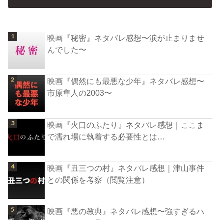
映画『秘密』ネタバレ感想〜涙が止まりませ
んでした〜
映画『偶然にも最悪な少年』ネタバレ感想〜
市原隼人の2003〜
映画『火口のふたり』ネタバレ感想｜ここま
で濡れ場に執着する必要性とは…
映画『丑三つの村』ネタバレ感想｜津山事件
との関係を考察（閲覧注意）
映画『悪の教典』ネタバレ感想〜強すぎるハ