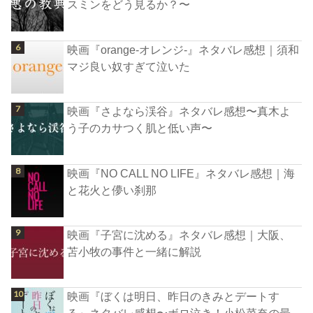
スミンをどう見るか？〜
映画『orange-オレンジ-』ネタバレ感想｜須和
マジ良い奴すぎて泣いた
映画『さよなら渓谷』ネタバレ感想〜真木よ
う子のカサつく肌と低い声〜
映画『NO CALL NO LIFE』ネタバレ感想｜海
と花火と儚い刹那
映画『子宮に沈める』ネタバレ感想｜大阪、
苫小牧の事件と一緒に解説
映画『ぼくは明日、昨日のきみとデートす