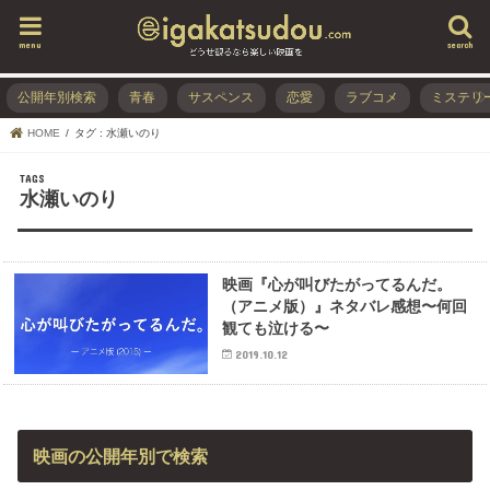
menu
search
公開年別検索
青春
サスペンス
恋愛
ラブコメ
ミステリ
HOME
タグ : 水瀬いのり
水瀬いのり
映画『心が叫びたがってるんだ。
（アニメ版）』ネタバレ感想〜何回
観ても泣ける〜
2019.10.12
映画の公開年別で検索