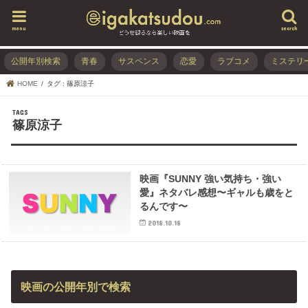
menu
search
公開年別検索
青春
サスペンス
恋愛
ラブコメ
ミステリ
HOME
タグ : 篠原涼子
篠原涼子
映画『SUNNY 強い気持ち・強い
愛』ネタバレ感想〜ギャルも歳をと
るんです〜
2018.10.18
映画の公開年別で検索