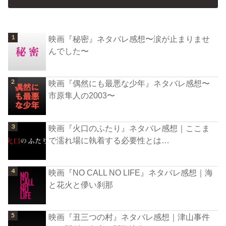
映画『秘密』ネタバレ感想〜涙が止まりませ
んでした〜
映画『偶然にも最悪な少年』ネタバレ感想〜
市原隼人の2003〜
映画『火口のふたり』ネタバレ感想｜ここま
で濡れ場に執着する必要性とは…
映画『NO CALL NO LIFE』ネタバレ感想｜海
と花火と儚い刹那
映画『丑三つの村』ネタバレ感想｜津山事件