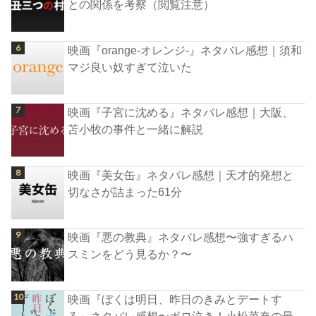
との関係を考察（閲覧注意）
映画『orange-オレンジ-』ネタバレ感想｜須和
マジ良い奴すぎて泣いた
映画『子宮に沈める』ネタバレ感想｜大阪、
苫小牧の事件と一緒に解説
映画『美女缶』ネタバレ感想｜天才的発想と
切なさが詰まった61分
映画『悪の教典』ネタバレ感想〜強すぎるハ
スミンをどう見るか？〜
映画『ぼくは明日、昨日のきみとデートす