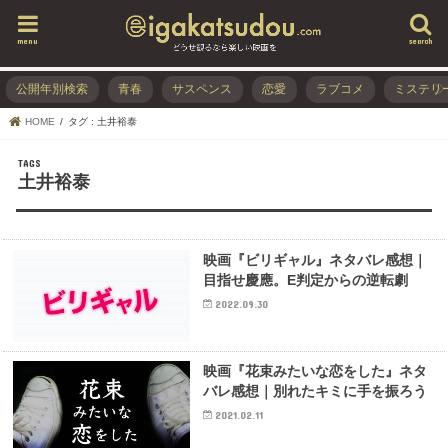
menu
search
公開年別検索
青春
サスペンス
恋愛
ラブコメ
ミステリ
HOME
タグ : 土井裕泰
土井裕泰
映画『ビリギャル』ネタバレ感想｜
目指せ慶應。E判定からの逆転劇
2022.09.30
映画『花束みたいな恋をした』ネタ
バレ感想｜別れたキミに手を振ろう
2021.02.11