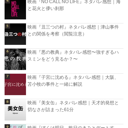
映画『NO CALL NO LIFE』ネタバレ感想｜海
と花火と儚い刹那
映画『丑三つの村』ネタバレ感想｜津山事件
との関係を考察（閲覧注意）
映画『悪の教典』ネタバレ感想〜強すぎるハ
スミンをどう見るか？〜
映画『子宮に沈める』ネタバレ感想｜大阪、
苫小牧の事件と一緒に解説
映画『美女缶』ネタバレ感想｜天才的発想と
切なさが詰まった61分
映画『ぼくは明日、昨日のきみとデートす