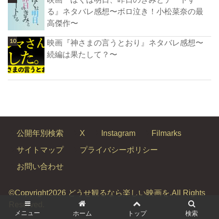
る』ネタバレ感想〜ボロ泣き！小松菜奈の最
高傑作〜
映画『神さまの言うとおり』ネタバレ感想〜
続編は果たして？〜
公開年別検索
X
Instagram
Filmarks
サイトマップ
プライバシーポリシー
お問い合わせ
©Copyright2026
どうせ観るなら楽しい映画を
.All Rights
Reserved.
メニュー
ホーム
トップ
検索