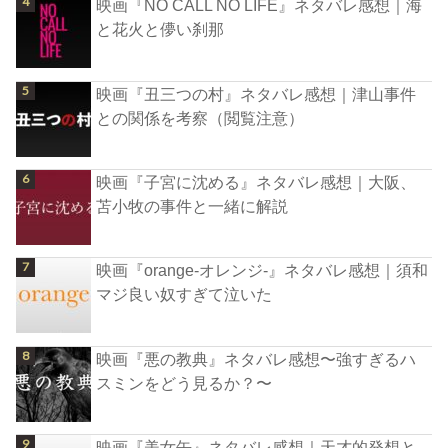
映画『NO CALL NO LIFE』ネタバレ感想｜海
と花火と儚い刹那
映画『丑三つの村』ネタバレ感想｜津山事件
との関係を考察（閲覧注意）
映画『子宮に沈める』ネタバレ感想｜大阪、
苫小牧の事件と一緒に解説
映画『orange-オレンジ-』ネタバレ感想｜須和
マジ良い奴すぎて泣いた
映画『悪の教典』ネタバレ感想〜強すぎるハ
スミンをどう見るか？〜
映画『美女缶』ネタバレ感想｜天才的発想と