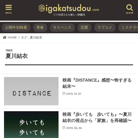
menu
search
公開年別検索
青春
サスペンス
恋愛
ラブコメ
ミステリ
HOME
タグ : 夏川結衣
夏川結衣
映画『DISTANCE』感想〜怖すぎる
結末〜
2015.12.01
映画『歩いても 歩いても』〜夏川
結衣の視点から「家族」を再確認〜
2015.06.04