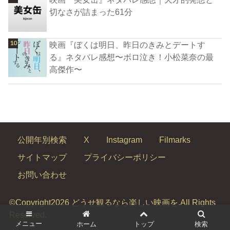
切なさが詰まった61分
映画『ぼくは明日、昨日のきみとデートす
る』ネタバレ感想〜ボロ泣き！小松菜奈の最
高傑作〜
公開年別検索
X
Instagram
Filmarks
サイトマップ
プライバシーポリシー
お問い合わせ
©Copyright2026
どうせ観るなら楽しい映画を
.All Rights
Reserved.
メニュー
ホーム
トップ
検索