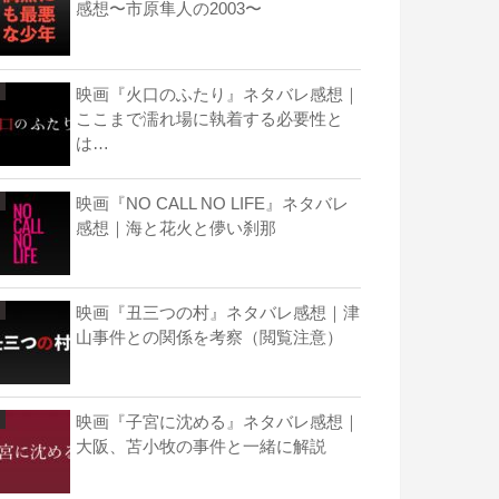
感想〜市原隼人の2003〜
映画『火口のふたり』ネタバレ感想｜
ここまで濡れ場に執着する必要性と
は…
映画『NO CALL NO LIFE』ネタバレ
感想｜海と花火と儚い刹那
映画『丑三つの村』ネタバレ感想｜津
山事件との関係を考察（閲覧注意）
映画『子宮に沈める』ネタバレ感想｜
大阪、苫小牧の事件と一緒に解説