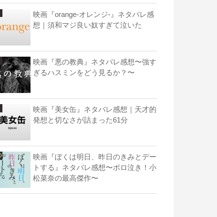
映画『orange-オレンジ-』ネタバレ感
想｜須和マジ良い奴すぎて泣いた
映画『悪の教典』ネタバレ感想〜強す
ぎるハスミンをどう見るか？〜
映画『美女缶』ネタバレ感想｜天才的
発想と切なさが詰まった61分
映画『ぼくは明日、昨日のきみとデー
トする』ネタバレ感想〜ボロ泣き！小
松菜奈の最高傑作〜