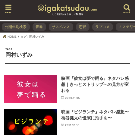
menu
search
公開年別検索
青春
サスペンス
恋愛
ラブコメ
ミステリ
HOME
タグ : 岡村いずみ
岡村いずみ
映画『彼女は夢で踊る』ネタバレ感
想｜きっとストリップへの見方が変
わる
2020.11.06
映画『ビジランテ』ネタバレ感想〜
桐谷健太の怪演に拍手を〜
2017.12.30