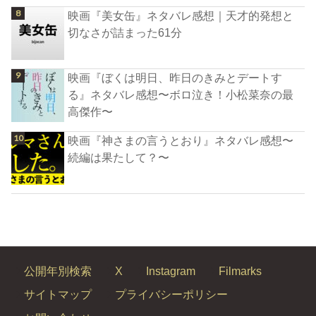
映画『美女缶』ネタバレ感想｜天才的発想と
切なさが詰まった61分
映画『ぼくは明日、昨日のきみとデートす
る』ネタバレ感想〜ボロ泣き！小松菜奈の最
高傑作〜
映画『神さまの言うとおり』ネタバレ感想〜
続編は果たして？〜
公開年別検索
X
Instagram
Filmarks
サイトマップ
プライバシーポリシー