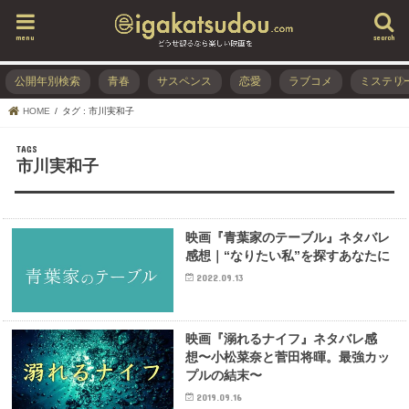
menu
search
公開年別検索
青春
サスペンス
恋愛
ラブコメ
ミステリ
HOME
タグ : 市川実和子
市川実和子
映画『青葉家のテーブル』ネタバレ
感想｜“なりたい私”を探すあなたに
2022.09.13
映画『溺れるナイフ』ネタバレ感
想〜小松菜奈と菅田将暉。最強カッ
プルの結末〜
2019.09.16