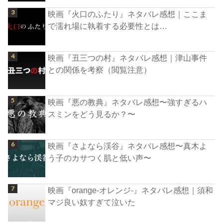
映画『火口のふたり』ネタバレ感想｜ここま
で濡れ場に執着する必要性とは…
映画『丑三つの村』ネタバレ感想｜津山事件
との関係を考察（閲覧注意）
映画『悪の教典』ネタバレ感想〜強すぎるハ
スミンをどう見るか？〜
映画『さよなら渓谷』ネタバレ感想〜真木よ
う子のカサつく肌と低い声〜
映画『orange-オレンジ-』ネタバレ感想｜須和
マジ良い奴すぎて泣いた