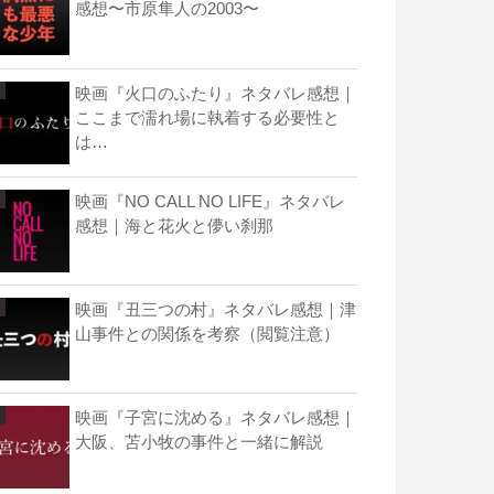
感想〜市原隼人の2003〜
映画『火口のふたり』ネタバレ感想｜
ここまで濡れ場に執着する必要性と
は…
映画『NO CALL NO LIFE』ネタバレ
感想｜海と花火と儚い刹那
映画『丑三つの村』ネタバレ感想｜津
山事件との関係を考察（閲覧注意）
映画『子宮に沈める』ネタバレ感想｜
大阪、苫小牧の事件と一緒に解説