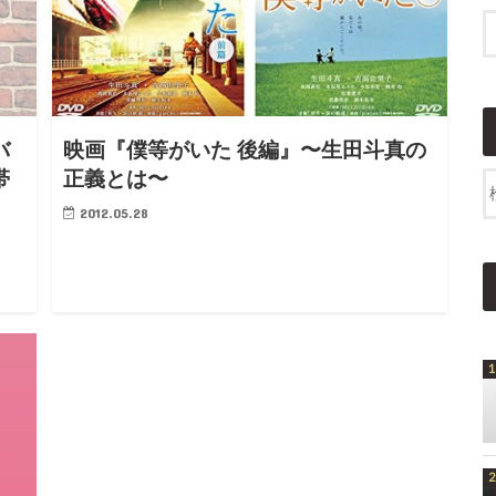
バ
映画『僕等がいた 後編』〜生田斗真の
帯
正義とは〜
2012.05.28