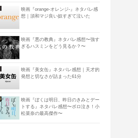
映画『orange-オレンジ-』ネタバレ感
想｜須和マジ良い奴すぎて泣いた
映画『悪の教典』ネタバレ感想〜強す
ぎるハスミンをどう見るか？〜
映画『美女缶』ネタバレ感想｜天才的
発想と切なさが詰まった61分
映画『ぼくは明日、昨日のきみとデー
トする』ネタバレ感想〜ボロ泣き！小
松菜奈の最高傑作〜