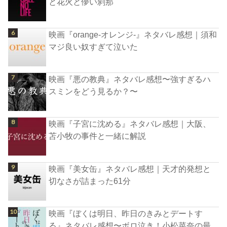
と花火と儚い刹那
映画『orange-オレンジ-』ネタバレ感想｜須和
マジ良い奴すぎて泣いた
映画『悪の教典』ネタバレ感想〜強すぎるハ
スミンをどう見るか？〜
映画『子宮に沈める』ネタバレ感想｜大阪、
苫小牧の事件と一緒に解説
映画『美女缶』ネタバレ感想｜天才的発想と
切なさが詰まった61分
映画『ぼくは明日、昨日のきみとデートす
る』ネタバレ感想〜ボロ泣き！小松菜奈の最