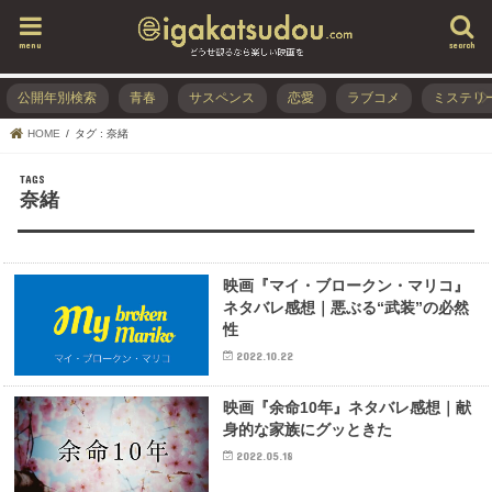
menu
search
公開年別検索
青春
サスペンス
恋愛
ラブコメ
ミステリ
HOME
タグ : 奈緒
奈緒
映画『マイ・ブロークン・マリコ』
ネタバレ感想｜悪ぶる“武装”の必然
性
2022.10.22
映画『余命10年』ネタバレ感想｜献
身的な家族にグッときた
2022.05.18