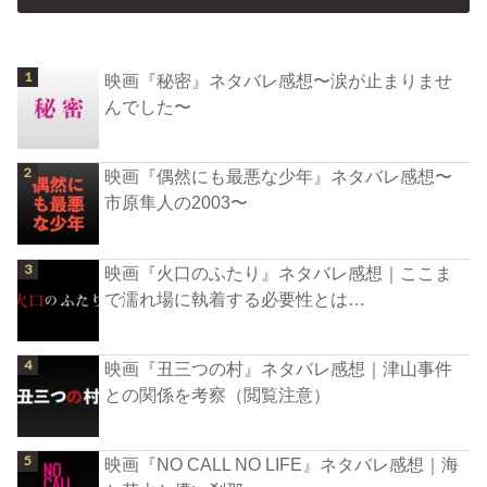
映画『秘密』ネタバレ感想〜涙が止まりませ
んでした〜
映画『偶然にも最悪な少年』ネタバレ感想〜
市原隼人の2003〜
映画『火口のふたり』ネタバレ感想｜ここま
で濡れ場に執着する必要性とは…
映画『丑三つの村』ネタバレ感想｜津山事件
との関係を考察（閲覧注意）
映画『NO CALL NO LIFE』ネタバレ感想｜海