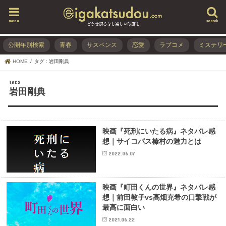
menu
search
公開年別検索
青春
サスペンス
恋愛
ラブコメ
ミステリ
HOME
タグ : 岩田剛典
岩田剛典
映画『死刑にいたる病』ネタバレ感
想｜サイコパス榛村の魅力とは
2022.06.07
映画『町田くんの世界』ネタバレ感
想｜前田敦子vs高畑充希の口撃戦が
最高に面白い
2021.06.22