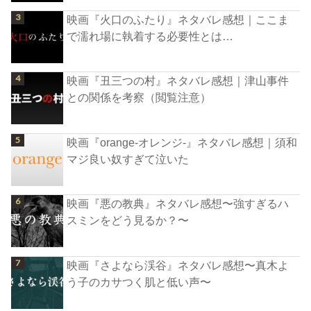
映画『火口のふたり』ネタバレ感想｜ここま
で濡れ場に執着する必要性とは…
映画『丑三つの村』ネタバレ感想｜津山事件
との関係を考察（閲覧注意）
映画『orange-オレンジ-』ネタバレ感想｜須和
マジ良い奴すぎて泣いた
映画『悪の教典』ネタバレ感想〜強すぎるハ
スミンをどう見るか？〜
映画『さよなら渓谷』ネタバレ感想〜真木よ
う子のカサつく肌と低い声〜