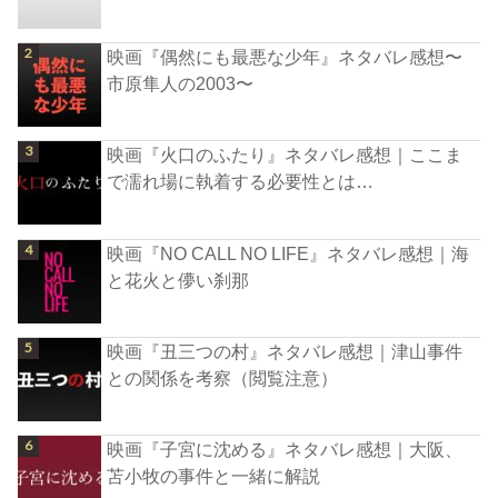
映画『偶然にも最悪な少年』ネタバレ感想〜
市原隼人の2003〜
映画『火口のふたり』ネタバレ感想｜ここま
で濡れ場に執着する必要性とは…
映画『NO CALL NO LIFE』ネタバレ感想｜海
と花火と儚い刹那
映画『丑三つの村』ネタバレ感想｜津山事件
との関係を考察（閲覧注意）
映画『子宮に沈める』ネタバレ感想｜大阪、
苫小牧の事件と一緒に解説