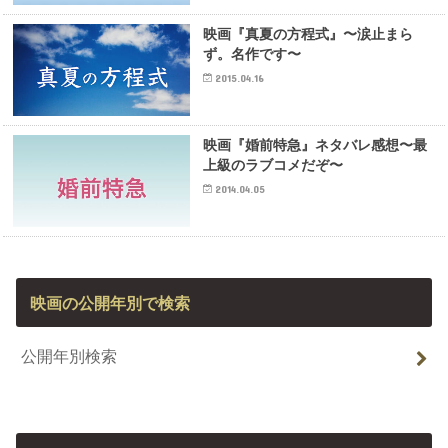
映画『真夏の方程式』〜涙止まら
ず。名作です〜
2015.04.16
映画『婚前特急』ネタバレ感想〜最
上級のラブコメだぞ〜
2014.04.05
映画の公開年別で検索
公開年別検索