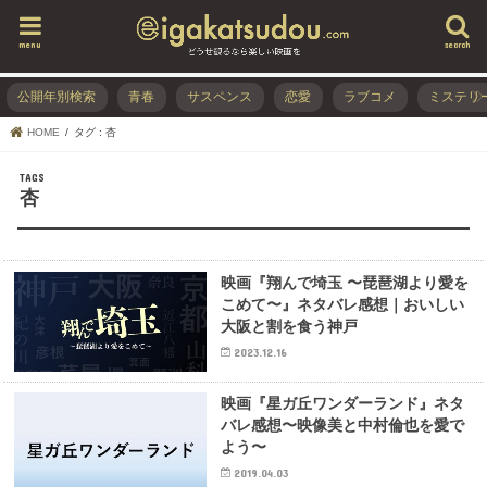
menu
search
公開年別検索
青春
サスペンス
恋愛
ラブコメ
ミステリ
HOME
タグ : 杏
杏
映画『翔んで埼玉 〜琵琶湖より愛を
こめて〜』ネタバレ感想｜おいしい
大阪と割を食う神戸
2023.12.16
映画『星ガ丘ワンダーランド』ネタ
バレ感想〜映像美と中村倫也を愛で
よう〜
2019.04.03