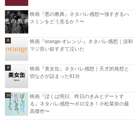
映画『悪の教典』ネタバレ感想〜強すぎるハ
スミンをどう見るか？〜
映画『orange-オレンジ-』ネタバレ感想｜須和
マジ良い奴すぎて泣いた
映画『美女缶』ネタバレ感想｜天才的発想と
切なさが詰まった61分
映画『ぼくは明日、昨日のきみとデートす
る』ネタバレ感想〜ボロ泣き！小松菜奈の最
高傑作〜