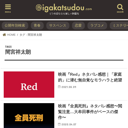
menu
search
公開年別検索
青春
サスペンス
恋愛
ラブコメ
ミステリ
HOME
タグ : 間宮祥太朗
間宮祥太朗
映画『Red』ネタバレ感想｜「家庭
的」に潜む無自覚なモラハラと絶望
2021.08.09
映画『全員死刑』ネタバレ感想〜閲
覧注意…大牟田事件がベースの傑
作〜
2020.04.07