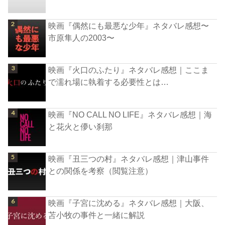
映画『偶然にも最悪な少年』ネタバレ感想〜
市原隼人の2003〜
映画『火口のふたり』ネタバレ感想｜ここま
で濡れ場に執着する必要性とは…
映画『NO CALL NO LIFE』ネタバレ感想｜海
と花火と儚い刹那
映画『丑三つの村』ネタバレ感想｜津山事件
との関係を考察（閲覧注意）
映画『子宮に沈める』ネタバレ感想｜大阪、
苫小牧の事件と一緒に解説