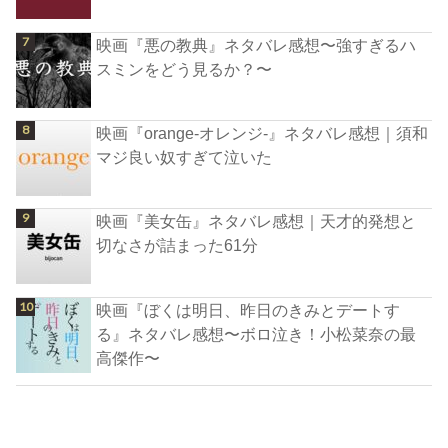
映画『悪の教典』ネタバレ感想〜強すぎるハ
スミンをどう見るか？〜
映画『orange-オレンジ-』ネタバレ感想｜須和
マジ良い奴すぎて泣いた
映画『美女缶』ネタバレ感想｜天才的発想と
切なさが詰まった61分
映画『ぼくは明日、昨日のきみとデートす
る』ネタバレ感想〜ボロ泣き！小松菜奈の最
高傑作〜