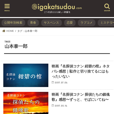
menu
search
公開年別検索
青春
サスペンス
恋愛
ラブコメ
ミステリ
HOME
タグ : 山本泰一郎
山本泰一郎
映画『名探偵コナン 紺碧の棺』ネタ
バレ感想｜駄作と切り捨てるにはも
ったいない
2017.07.06
映画『名探偵コナン 探偵たちの鎮魂
歌』感想〜ずっと、そばにいてね〜
2017.05.16