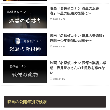
映画『名探偵コナン 漆黒の追跡
者』〜黒の組織の復習に〜
2016.06.04
映画『名探偵コナン 銀翼の奇術師』
感想〜少年探偵団vs園子〜
2016.03.23
映画『名探偵コナン 戦慄の楽譜』感
想｜坂井泉水さんの主題歌を忘れな
い
2016.01.24
映画の公開年別で検索