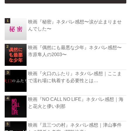
映画『秘密』ネタバレ感想〜涙が止まりませ
んでした〜
映画『偶然にも最悪な少年』ネタバレ感想〜
市原隼人の2003〜
映画『火口のふたり』ネタバレ感想｜ここま
で濡れ場に執着する必要性とは…
映画『NO CALL NO LIFE』ネタバレ感想｜海
と花火と儚い刹那
映画『丑三つの村』ネタバレ感想｜津山事件