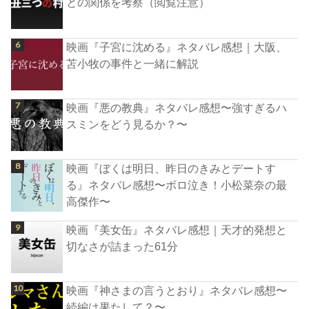
との関係を考察（閲覧注意）
映画『子宮に沈める』ネタバレ感想｜大阪、
苫小牧の事件と一緒に解説
映画『悪の教典』ネタバレ感想〜強すぎるハ
スミンをどう見るか？〜
映画『ぼくは明日、昨日のきみとデートす
る』ネタバレ感想〜ボロ泣き！小松菜奈の最
高傑作〜
映画『美女缶』ネタバレ感想｜天才的発想と
切なさが詰まった61分
映画『神さまの言うとおり』ネタバレ感想〜
続編は果たして？〜