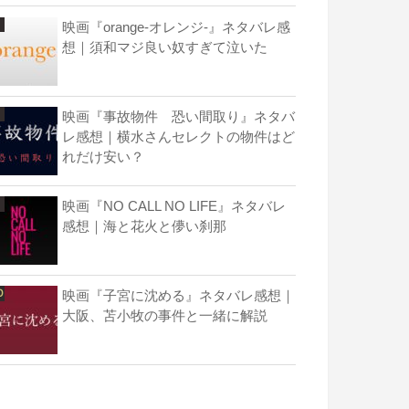
映画『orange-オレンジ-』ネタバレ感
想｜須和マジ良い奴すぎて泣いた
映画『事故物件 恐い間取り』ネタバ
レ感想｜横水さんセレクトの物件はど
れだけ安い？
映画『NO CALL NO LIFE』ネタバレ
感想｜海と花火と儚い刹那
映画『子宮に沈める』ネタバレ感想｜
大阪、苫小牧の事件と一緒に解説