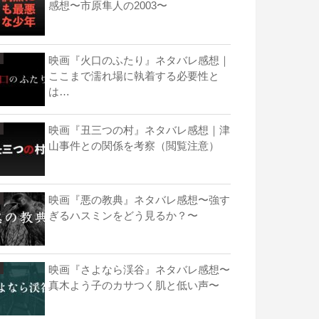
感想〜市原隼人の2003〜
映画『火口のふたり』ネタバレ感想｜
ここまで濡れ場に執着する必要性と
は…
映画『丑三つの村』ネタバレ感想｜津
山事件との関係を考察（閲覧注意）
映画『悪の教典』ネタバレ感想〜強す
ぎるハスミンをどう見るか？〜
映画『さよなら渓谷』ネタバレ感想〜
真木よう子のカサつく肌と低い声〜