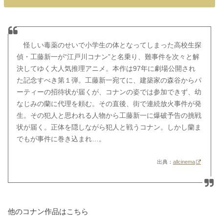
怪しい毒薬のせいで小学生の体となってしまった高校生探
偵・工藤新一が“江戸川コナン”と名乗り、難事件を次々と解
決してゆく大人気推理アニメ。本作は97年に劇場公開され
た記念すべき第１弾。工藤新一宛てに、建築家の森谷からパ
ーティーの招待状が届くが、コナンの姿では参加できず、幼
なじみの蘭に代理を頼む。その直後、街で連続放火事件が発
生。その犯人と思われる人物から工藤新一に爆破予告の挑戦
状が届く。正体を隠しながら犯人と戦うコナン。しかし蘭ま
でもが事件に巻き込まれ…。
出典：
allcinema
他のコナン作品はこちら