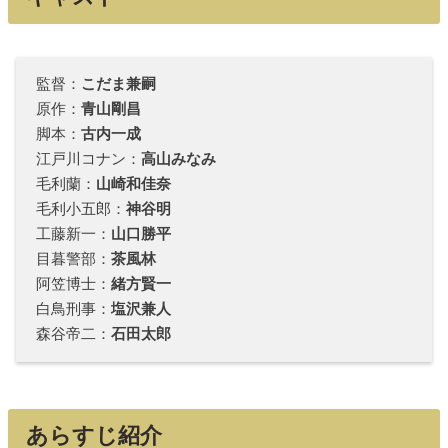
監督：
こだま兼嗣
原作：
青山剛昌
脚本：
古内一成
江戸川コナン：
高山みなみ
毛利蘭：
山崎和佳奈
毛利小五郎：
神谷明
工藤新一：
山口勝平
目暮警部：
茶風林
阿笠博士：
緒方賢一
白鳥刑事：
塩沢兼人
森谷帝二：
石田太郎
あらすじ紹介