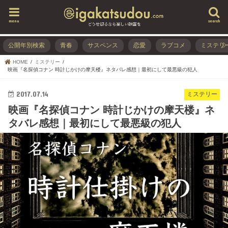
menu
search
公開年別検索
青春
サスペンス
恋愛
ラブコメ
ミステリ
HOME
ミステリー
映画『名探偵コナン 時計じかけの摩天楼』ネタバレ感想｜最初にして最悪級の犯人
2017.07.14
ミステリー
映画『名探偵コナン 時計じかけの摩天楼』ネ
タバレ感想｜最初にして最悪級の犯人