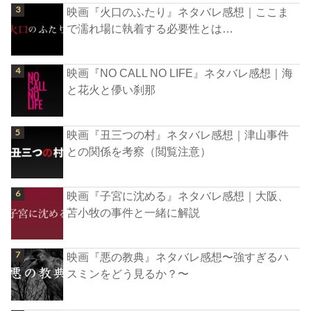
映画『火口のふたり』ネタバレ感想｜ここま
で濡れ場に執着する必要性とは…
映画『NO CALL NO LIFE』ネタバレ感想｜海
と花火と儚い刹那
映画『丑三つの村』ネタバレ感想｜津山事件
との関係を考察（閲覧注意）
映画『子宮に沈める』ネタバレ感想｜大阪、
苫小牧の事件と一緒に解説
映画『悪の教典』ネタバレ感想〜強すぎるハ
スミンをどう見るか？〜