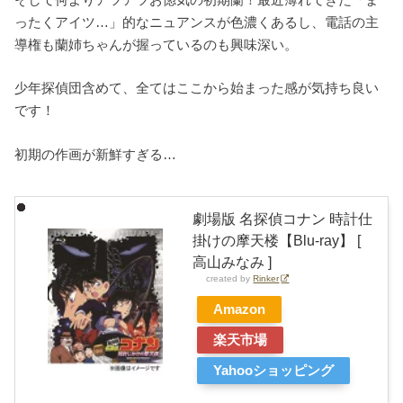
ったくアイツ…」的なニュアンスが色濃くあるし、電話の主
導権も蘭姉ちゃんが握っているのも興味深い。
少年探偵団含めて、全てはここから始まった感が気持ち良い
です！
初期の作画が新鮮すぎる…
劇場版 名探偵コナン 時計仕
掛けの摩天楼【Blu-ray】 [
高山みなみ ]
created by
Rinker
Amazon
楽天市場
Yahooショッピング