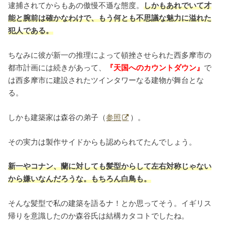
逮捕されてからもあの傲慢不遜な態度。
しかもあれでいて才
能と腕前は確かなわけで、もう何とも不思議な魅力に溢れた
犯人である。
ちなみに彼が新一の推理によって頓挫させられた西多摩市の
都市計画には続きがあって、
『天国へのカウントダウン』
で
は西多摩市に建設されたツインタワーなる建物が舞台とな
る。
しかも建築家は森谷の弟子（
参照
）。
その実力は製作サイドからも認められてたんでしょう。
新一やコナン、蘭に対しても髪型からして左右対称じゃない
から嫌いなんだろうな。もちろん白鳥も。
そんな髪型で私の建築を語るナ！とか思ってそう。イギリス
帰りを意識したのか森谷氏は結構カタコトでしたね。