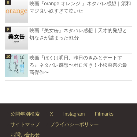
映画『orange-オレンジ-』ネタバレ感想｜須和
マジ良い奴すぎて泣いた
映画『美女缶』ネタバレ感想｜天才的発想と
切なさが詰まった61分
映画『ぼくは明日、昨日のきみとデートす
る』ネタバレ感想〜ボロ泣き！小松菜奈の最
高傑作〜
公開年別検索
X
Instagram
Filmarks
サイトマップ
プライバシーポリシー
お問い合わせ