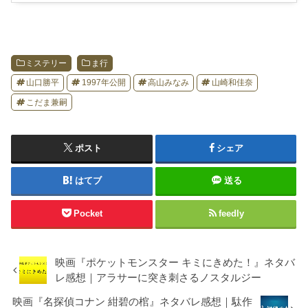
ミステリー
ま行
山口勝平
1997年公開
高山みなみ
山崎和佳奈
こだま兼嗣
ポスト
シェア
はてブ
送る
Pocket
feedly
映画『ポケットモンスター キミにきめた！』ネタバ
レ感想｜アラサーに突き刺さるノスタルジー
映画『名探偵コナン 紺碧の棺』ネタバレ感想｜駄作