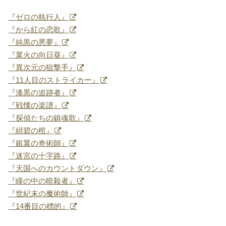
『ゼロの執行人』
『から紅の恋歌』
『純黒の悪夢』
『業火の向日葵』
『異次元の狙撃手』
『11人目のストライカー』
『漆黒の追跡者』
『戦慄の楽譜』
『探偵たちの鎮魂歌』
『紺碧の棺』
『銀翼の奇術師』
『迷宮の十字路』
『天国へのカウントダウン』
『瞳の中の暗殺者』
『世紀末の魔術師』
『14番目の標的』