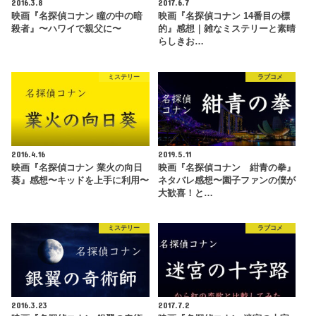
2016.3.8
2017.6.7
映画『名探偵コナン 瞳の中の暗
映画『名探偵コナン 14番目の標
殺者』〜ハワイで親父に〜
的』感想｜雑なミステリーと素晴
らしきお…
ミステリー
ラブコメ
2016.4.16
2019.5.11
映画『名探偵コナン 業火の向日
映画『名探偵コナン 紺青の拳』
葵』感想〜キッドを上手に利用〜
ネタバレ感想〜園子ファンの僕が
大歓喜！と…
ミステリー
ラブコメ
2016.3.23
2017.7.2