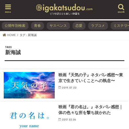
menu
search
公開年別検索
青春
サスペンス
恋愛
ラブコメ
ミステリ
HOME
タグ : 新海誠
新海誠
映画『天気の子』ネタバレ感想〜東
京で生きていくことへの執念〜
2019.07.22
映画『君の名は。』ネタバレ感想｜
体の色々な所を撃ち抜かれた
2017.03.04