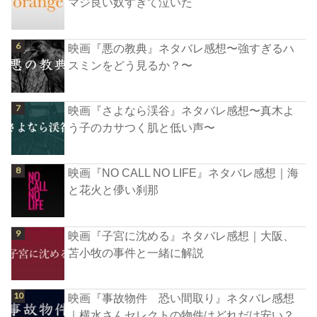
マジ良い奴すぎて泣いた
映画『悪の教典』ネタバレ感想〜強すぎるハ
スミンをどう見るか？〜
映画『さよなら渓谷』ネタバレ感想〜真木よ
う子のカサつく肌と低い声〜
映画『NO CALL NO LIFE』ネタバレ感想｜海
と花火と儚い刹那
映画『子宮に沈める』ネタバレ感想｜大阪、
苫小牧の事件と一緒に解説
映画『事故物件 恐い間取り』ネタバレ感想
｜横水さんセレクトの物件はどれだけ安い？