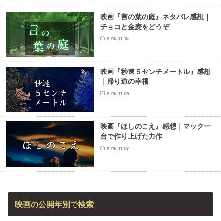
映画『言の葉の庭』ネタバレ感想｜
チョコと金麦をどうぞ
2016.11.15
映画『秒速５センチメートル』感想
｜帰り道の幸福
2016.11.09
映画『ほしのこえ』感想｜マック一
台で作り上げた力作
2016.11.07
映画の公開年別で検索