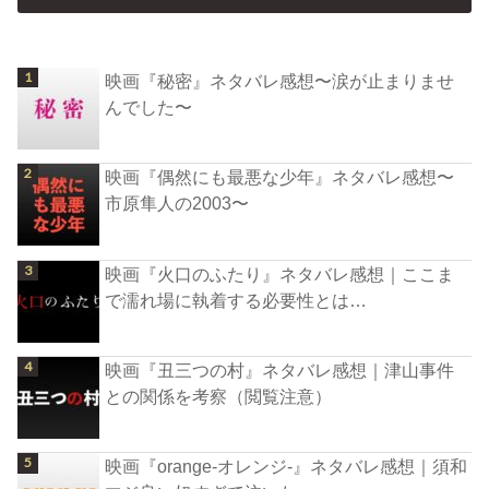
映画『秘密』ネタバレ感想〜涙が止まりませ
んでした〜
映画『偶然にも最悪な少年』ネタバレ感想〜
市原隼人の2003〜
映画『火口のふたり』ネタバレ感想｜ここま
で濡れ場に執着する必要性とは…
映画『丑三つの村』ネタバレ感想｜津山事件
との関係を考察（閲覧注意）
映画『orange-オレンジ-』ネタバレ感想｜須和