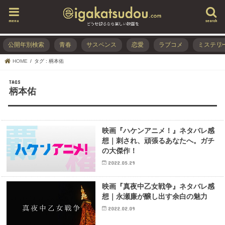
menu
search
公開年別検索
青春
サスペンス
恋愛
ラブコメ
ミステリ
HOME
タグ : 柄本佑
柄本佑
映画『ハケンアニメ！』ネタバレ感
想｜刺され、頑張るあなたへ。ガチ
の大傑作！
2022.05.29
映画『真夜中乙女戦争』ネタバレ感
想｜永瀬廉が醸し出す余白の魅力
2022.02.09