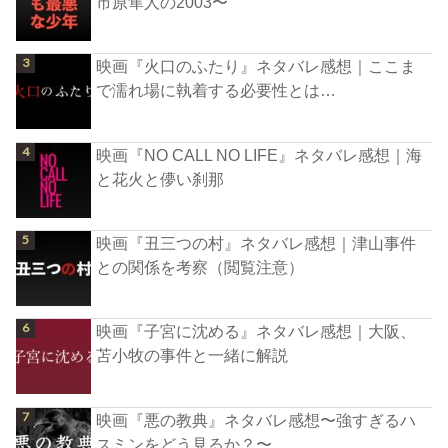
市原隼人の2003〜
映画『火口のふたり』ネタバレ感想｜ここま
で濡れ場に執着する必要性とは…
映画『NO CALL NO LIFE』ネタバレ感想｜海
と花火と儚い刹那
映画『丑三つの村』ネタバレ感想｜津山事件
との関係を考察（閲覧注意）
映画『子宮に沈める』ネタバレ感想｜大阪、
苫小牧の事件と一緒に解説
映画『悪の教典』ネタバレ感想〜強すぎるハ
スミンをどう見るか？〜