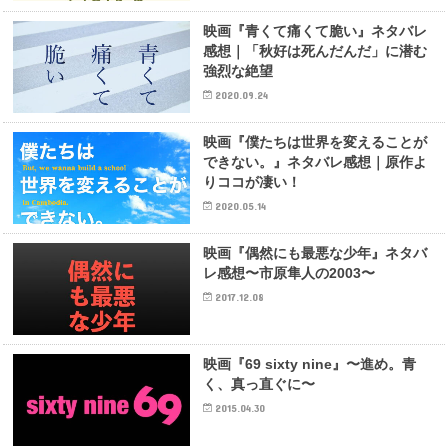
映画『青くて痛くて脆い』ネタバレ
感想｜「秋好は死んだんだ」に潜む
強烈な絶望
2020.09.24
映画『僕たちは世界を変えることが
できない。』ネタバレ感想｜原作よ
りココが凄い！
2020.05.14
映画『偶然にも最悪な少年』ネタバ
レ感想〜市原隼人の2003〜
2017.12.08
映画『69 sixty nine』〜進め。青
く、真っ直ぐに〜
2015.04.30