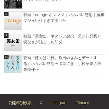
映画『orange-オレンジ-』ネタバレ感想｜須和
マジ良い奴すぎて泣いた
映画『美女缶』ネタバレ感想｜天才的発想と
切なさが詰まった61分
映画『ぼくは明日、昨日のきみとデートす
る』ネタバレ感想〜ボロ泣き！小松菜奈の最
高傑作〜
公開年別検索
X
Instagram
Filmarks