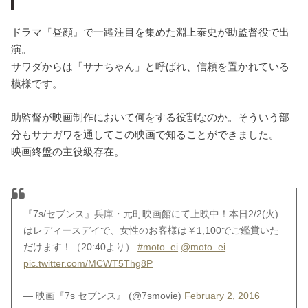
ドラマ『昼顔』で一躍注目を集めた淵上泰史が助監督役で出
演。
サワダからは「サナちゃん」と呼ばれ、信頼を置かれている
模様です。
助監督が映画制作において何をする役割なのか。そういう部
分もサナガワを通してこの映画で知ることができました。
映画終盤の主役級存在。
『7s/セブンス』兵庫・元町映画館にて上映中！本日2/2(火)
はレディースデイで、女性のお客様は￥1,100でご鑑賞いた
だけます！（20:40より）
#moto_ei
@moto_ei
pic.twitter.com/MCWT5Thg8P
— 映画『7s セブンス』 (@7smovie)
February 2, 2016