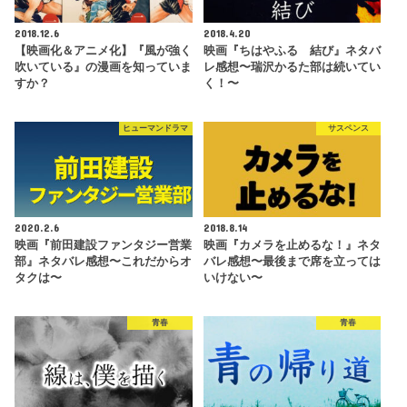
2018.12.6
2018.4.20
【映画化＆アニメ化】『風が強く
映画『ちはやふる 結び』ネタバ
吹いている』の漫画を知っていま
レ感想〜瑞沢かるた部は続いてい
すか？
く！〜
ヒューマンドラマ
サスペンス
2020.2.6
2018.8.14
映画『前田建設ファンタジー営業
映画『カメラを止めるな！』ネタ
部』ネタバレ感想〜これだからオ
バレ感想〜最後まで席を立っては
タクは〜
いけない〜
青春
青春