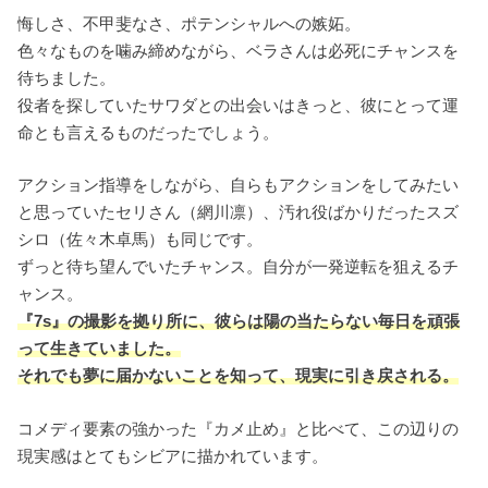
悔しさ、不甲斐なさ、ポテンシャルへの嫉妬。
色々なものを噛み締めながら、ベラさんは必死にチャンスを
待ちました。
役者を探していたサワダとの出会いはきっと、彼にとって運
命とも言えるものだったでしょう。
アクション指導をしながら、自らもアクションをしてみたい
と思っていたセリさん（網川凛）、汚れ役ばかりだったスズ
シロ（佐々木卓馬）も同じです。
ずっと待ち望んでいたチャンス。自分が一発逆転を狙えるチ
ャンス。
『7s』の撮影を拠り所に、彼らは陽の当たらない毎日を頑張
って生きていました。
それでも夢に届かないことを知って、現実に引き戻される。
コメディ要素の強かった『カメ止め』と比べて、この辺りの
現実感はとてもシビアに描かれています。