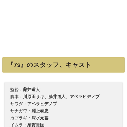
『7s』のスタッフ、キャスト
監督：
藤井道人
脚本：
川原田サキ、藤井道人、アベラヒデノブ
サワダ：
アベラヒデノブ
サナガワ：
淵上泰史
カブラギ：
深水元基
イムラ：
須賀貴匡