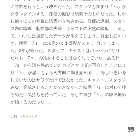
に詐欺を行うという映画だった。スタッフも集まり「7s」が
クランクインする。序盤の撮影は順調そのものだった。しか
し徐々にその空気に暗雲が立ち込める。俳優の遅刻、スタッ
フ内の喧嘩、制作部の失踪、キャストの突然の降板…。そし
て、ついには撮影したデータが消えてしまう。資金も底をつ
き、映画「7ｓ」は未完のまま撮影がストップしてしまっ
た。3年が経った。スタッフ、キャストはバラバラになり、
だれも「7ｓ」の話をすることはなくなっていた。ある日
「7s」の主演を務めていたカブとサワダが再会したことによ
り「7s」が思いもよらぬ方向に動き始める…。悔しい思いを
していたのはサワダだけではなかった。キャスト、スタッフ
みな、完成させることができなかった映画「7s」に対して後
ろめたい気持ちを持っていた。そして再び「7s」の映画撮影
が始まるのだった…。
出典：
Filmarks