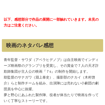
以下、感想部分で作品の展開に一部触れていきます。未見の
方はご注意ください。
映画のネタバレ感想
青年監督・サワダ（アベラヒデノブ）は自主映画でインディ
ーズ映画祭のグランプリを受賞し、その賞金で７人の天才詐
欺師集団が主人公の映画『７s』の制作を開始します。
助監督のサナガワ（淵上泰史）、撮影部のナカイ（木村啓
介）らと制作チームを組み、出演陣には売れない小劇団の劇
団員を中心に抜擢。
夢と野心にあふれた製作陣、役者が体当たりで映画を作って
いく丁寧なストーリーです。