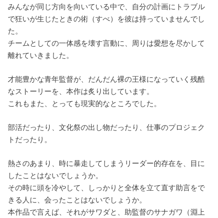
みんなが同じ方向を向いている中で、自分の計画にトラブル
で狂いが生じたときの術（すべ）を彼は持っていませんでし
た。
チームとしての一体感を壊す言動に、周りは愛想を尽かして
離れていきました。
才能豊かな青年監督が、だんだん裸の王様になっていく残酷
なストーリーを、本作は炙り出しています。
これもまた、とっても現実的なところでした。
部活だったり、文化祭の出し物だったり、仕事のプロジェク
トだったり。
熱さのあまり、時に暴走してしまうリーダー的存在を、目に
したことはないでしょうか。
その時に頭を冷やして、しっかりと全体を立て直す助言をで
きる人に、会ったことはないでしょうか。
本作品で言えば、それがサワダと、助監督のサナガワ（淵上