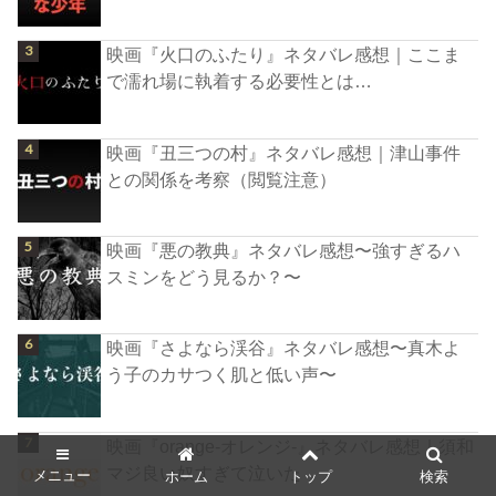
映画『火口のふたり』ネタバレ感想｜ここま
で濡れ場に執着する必要性とは…
映画『丑三つの村』ネタバレ感想｜津山事件
との関係を考察（閲覧注意）
映画『悪の教典』ネタバレ感想〜強すぎるハ
スミンをどう見るか？〜
映画『さよなら渓谷』ネタバレ感想〜真木よ
う子のカサつく肌と低い声〜
映画『orange-オレンジ-』ネタバレ感想｜須和
マジ良い奴すぎて泣いた
メニュー
ホーム
トップ
検索