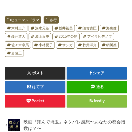
ヒューマンドラマ
さ行
木村圭介
深水元基
坂井裕美
須賀貴匡
海東健
藤井道人
淵上泰史
2015年公開
アベラヒデノブ
佐々木卓馬
小林夏子
サンガ
竹井洋介
網川凛
斎藤工
ポスト
シェア
はてブ
送る
Pocket
feedly
映画『翔んで埼玉』ネタバレ感想〜あなたの都会指
数は？〜