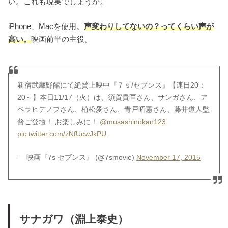
い。これも現実でしょうか。
iPhone、Macを使用。
声変わりしてないの？ってくらい声が
高い。
映画前半の主役。
新宿武蔵野館にて絶賛上映中『７ｓ/セブンス』【連日20：
20～】本日11/17（火）は、須賀貴匡さん、サンガさん、ア
ベラヒデノブさん、植松愛さん、青戸昭憲さん、藤井道人監
督ご登壇！ お楽しみに！
@musashinokan123
pic.twitter.com/zNfUcwJkPU
— 映画『7s セブンス』 (@7smovie)
November 17, 2015
サナガワ（淵上泰史）