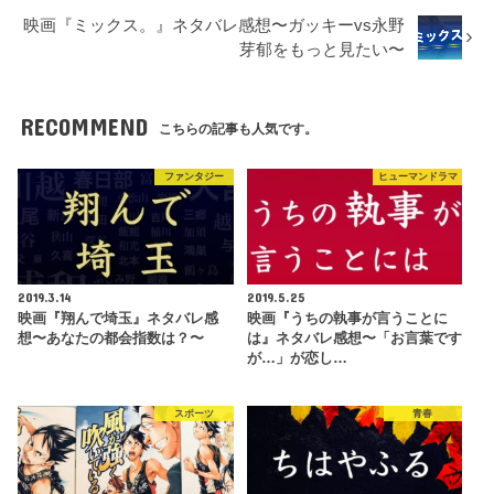
映画『ミックス。』ネタバレ感想〜ガッキーvs永野
芽郁をもっと見たい〜
RECOMMEND
こちらの記事も人気です。
ファンタジー
ヒューマンドラマ
2019.3.14
2019.5.25
映画『翔んで埼玉』ネタバレ感
映画『うちの執事が言うことに
想〜あなたの都会指数は？〜
は』ネタバレ感想〜「お言葉です
が…」が恋し…
スポーツ
青春