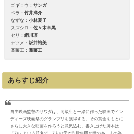
ゴギョウ：
サンガ
ベラ：
竹井洋介
なずな：
小林夏子
スズシロ：
佐々木卓馬
セリ：
網川凛
ナツメ：
坂井裕美
斎藤工：
斎藤工
あらすじ紹介
自主映画監督のサワダは、同級生と一緒に作った映画でイン
ディーズ映画祭のグランプリを獲得する。その賞金をもとに
さらに大きな映画を作ろうと意気込む。書き上げた脚本は
「7s」という題名で、7人の天才詐欺集団が世の為、人の為