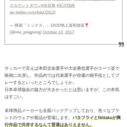
スカウントダウン
#水谷隼
#石川佳純
pic.twitter.com/4daU2lj12I
— 映画『ミックス。』10/20地上波初放送
(@mix_pingpong)
October 13, 2017
サッカーで言えば本田圭佑選手や大迫勇也選手がスーツ姿で
映画に出演し、作品内では代表選手が俳優の相手役としてプ
レーするといったところでしょうか。
日本卓球協会の協力が大きかったとは思いますが、この本気
はすごい。
卓球用品メーカーも全面バックアップしており、色々なブラ
ンドのウェアや製品が登場します。
バタフライとNittakuが興
行作品で共存するなんて普通はありえません。