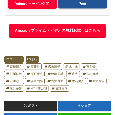
Yahooショッピング
7net
Amazon プライム・ビデオの無料お試しはこちら
スポーツ
ま行
森崎博之
斎藤司
広末涼子
水谷隼
蒼井優
石川佳純
瀬戸康史
伊藤美誠
瑛太
吉村真晴
石川淳一
浜本由惟
古沢良太
木造勇人
新垣結衣
永野芽郁
2017年公開
佐野勇斗
ポスト
シェア