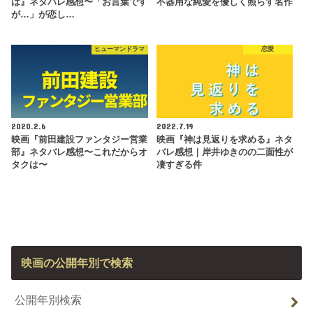
は』ネタバレ感想〜「お言葉です
不器用な純愛を優しく照らす名作
が…」が恋し…
ヒューマンドラマ
恋愛
2020.2.6
2022.7.19
映画『前田建設ファンタジー営業
映画『神は見返りを求める』ネタ
部』ネタバレ感想〜これだからオ
バレ感想｜岸井ゆきのの二面性が
タクは〜
凄すぎる件
映画の公開年別で検索
公開年別検索