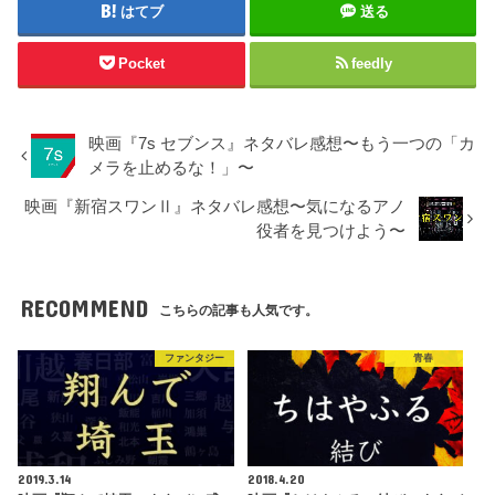
はてブ
送る
Pocket
feedly
映画『7s セブンス』ネタバレ感想〜もう一つの「カ
メラを止めるな！」〜
映画『新宿スワンⅡ』ネタバレ感想〜気になるアノ
役者を見つけよう〜
RECOMMEND
こちらの記事も人気です。
ファンタジー
青春
2019.3.14
2018.4.20