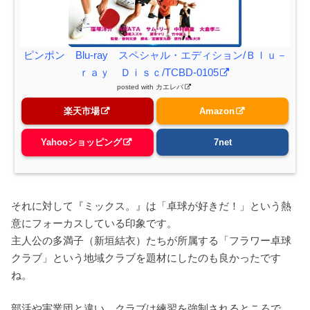
ピンポン Blu-ray スペシャル・エディション/Ｂｌｕ－
ｒａｙ Ｄｉｓｃ/TCBD-0105
posted with
カエレバ
楽天市場
Amazon
Yahooショッピング
7net
それに対して『ミックス。』は「卓球が好きだ！」という熱
意にフォーカスしている印象です。
主人公の多満子（新垣結衣）たちが所属する「フラワー卓球
クラブ」という地域クラブを題材にしたのも良かったです
ね。
部活や実業団と違い、クラブは練習を強制されるところで