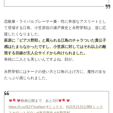
恋敵兼・ライバルプレーヤー兼・性に奔放なアスリートとし
て登場する江島、小笠原役の瀬戸康史と永野芽郁は、逆に応
援したくなりました。
萩原に「ピアス野郎」と罵られる江島のチャラついた貴公子
感はたまらなかったですし、小笠原に対してはそれ以上の敵
視する目線が主人公サイドから向けられました。
単純に二人とも美しいんですよね。顔が。
永野芽郁にはチークの使い方と口角の上げ方に、魔性の女を
たっぷり感じられました。
映画公開まで、あと3日
https://t.co/52YYoaNqrt
#ミックス
。
#10月21日公開
#ミック
スカウントダウン
#瀬戸康史
#永野芽郁