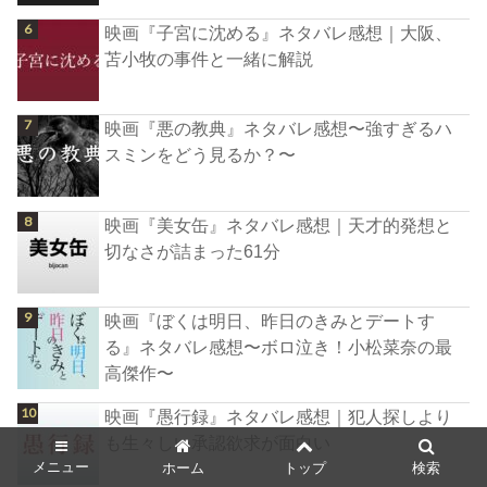
映画『子宮に沈める』ネタバレ感想｜大阪、
苫小牧の事件と一緒に解説
映画『悪の教典』ネタバレ感想〜強すぎるハ
スミンをどう見るか？〜
映画『美女缶』ネタバレ感想｜天才的発想と
切なさが詰まった61分
映画『ぼくは明日、昨日のきみとデートす
る』ネタバレ感想〜ボロ泣き！小松菜奈の最
高傑作〜
映画『愚行録』ネタバレ感想｜犯人探しより
も生々しい承認欲求が面白い
メニュー
ホーム
トップ
検索