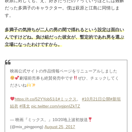
萩原に対しても、え、好きだったの？っていうほどには難解
だった多満子のキャラクター。僕は萩原と江島に同情しま
す。
多満子の気持ちが二人の男の間で揺れるという設定は面白い
んですけどね。負け組だった彼女が、暫定的であれ男を選ぶ
立場になったわけですから。
映画公式サイトの作品情報ページをリニューアルしました
劇場前売券も絶賛発売中です
ぜひ、チェックしてく
ださいね
https://t.co/52YYob51j1
#ミックス
。
#10月21日公開
#新垣
結衣
#瑛太
pic.twitter.com/vgjpnIZkTZ
— 映画『ミックス。』10/20地上波初放送
(@mix_pingpong)
August 25, 2017