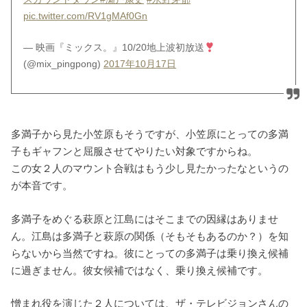
pic.twitter.com/RV1gMAf0Gn
— 映画『ミックス。』10/20地上波初放送
(@mix_pingpong)
2017年10月17日
多満子から見た小笠原もそうですが、小笠原にとっての多満
子もギャフンと屈服させてやりたい対象ですからね。
この女２人のマウント合戦はもう少し見たかったなというの
が本音です。
多満子をめぐる萩原と江島にはそこまでの因縁はありませ
ん。江島は多満子と萩原の関係（そもそもあるのか？）を知
らないから当然ですね。彼にとっての多満子は乗り換え候補
に過ぎません。彼女候補ではなく、乗り換え候補です。
憎まれ役を演じた２人については、ザ・テレビジョンさんの