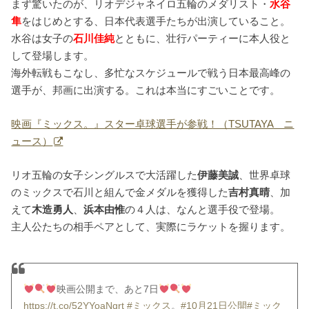
まず驚いたのが、リオデジャネイロ五輪のメダリスト・
水谷
隼
をはじめとする、日本代表選手たちが出演していること。
水谷は女子の
石川佳純
とともに、壮行パーティーに本人役と
して登場します。
海外転戦もこなし、多忙なスケジュールで戦う日本最高峰の
選手が、邦画に出演する。これは本当にすごいことです。
映画『ミックス。』スター卓球選手が参戦！（TSUTAYA ニ
ュース）
リオ五輪の女子シングルスで大活躍した
伊藤美誠
、世界卓球
のミックスで石川と組んで金メダルを獲得した
吉村真晴
、加
えて
木造勇人
、
浜本由惟
の４人は、なんと選手役で登場。
主人公たちの相手ペアとして、実際にラケットを握ります。
映画公開まで、あと7日
https://t.co/52YYoaNqrt
#ミックス
。
#10月21日公開
#ミック