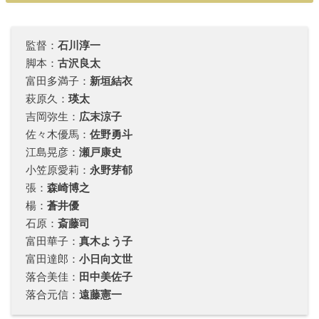
監督：
石川淳一
脚本：
古沢良太
富田多満子：
新垣結衣
萩原久：
瑛太
吉岡弥生：
広末涼子
佐々木優馬：
佐野勇斗
江島晃彦：
瀬戸康史
小笠原愛莉：
永野芽郁
張：
森崎博之
楊：
蒼井優
石原：
斎藤司
富田華子：
真木よう子
富田達郎：
小日向文世
落合美佳：
田中美佐子
落合元信：
遠藤憲一