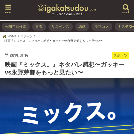
menu
search
公開年別検索
青春
サスペンス
恋愛
ラブコメ
ミステリ
HOME
スポーツ
映画『ミックス。』ネタバレ感想〜ガッキーvs永野芽郁をもっと見たい〜
2019.01.14
スポーツ
映画『ミックス。』ネタバレ感想〜ガッキー
vs永野芽郁をもっと見たい〜