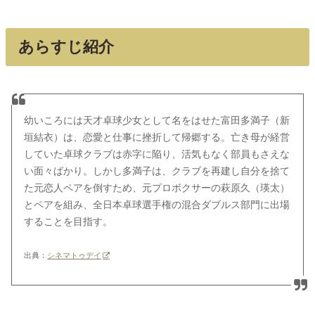
あらすじ紹介
幼いころには天才卓球少女として名をはせた富田多満子（新
垣結衣）は、恋愛と仕事に挫折して帰郷する。亡き母が経営
していた卓球クラブは赤字に陥り、活気もなく部員もさえな
い面々ばかり。しかし多満子は、クラブを再建し自分を捨て
た元恋人ペアを倒すため、元プロボクサーの萩原久（瑛太）
とペアを組み、全日本卓球選手権の混合ダブルス部門に出場
することを目指す。
出典：
シネマトゥデイ