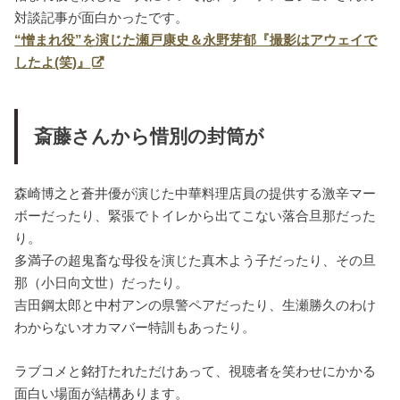
対談記事が面白かったです。
“憎まれ役”を演じた瀬戸康史＆永野芽郁『撮影はアウェイで
したよ(笑)』
斎藤さんから惜別の封筒が
森崎博之と蒼井優が演じた中華料理店員の提供する激辛マー
ボーだったり、緊張でトイレから出てこない落合旦那だった
り。
多満子の超鬼畜な母役を演じた真木よう子だったり、その旦
那（小日向文世）だったり。
吉田鋼太郎と中村アンの県警ペアだったり、生瀬勝久のわけ
わからないオカマバー特訓もあったり。
ラブコメと銘打たれただけあって、視聴者を笑わせにかかる
面白い場面が結構あります。