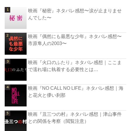
映画『秘密』ネタバレ感想〜涙が止まりませ
んでした〜
映画『偶然にも最悪な少年』ネタバレ感想〜
市原隼人の2003〜
映画『火口のふたり』ネタバレ感想｜ここま
で濡れ場に執着する必要性とは…
映画『NO CALL NO LIFE』ネタバレ感想｜海
と花火と儚い刹那
映画『丑三つの村』ネタバレ感想｜津山事件
との関係を考察（閲覧注意）