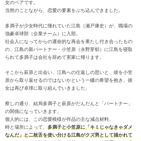
女のペアです。
当然のことながら、恋愛の要素をぶち込んできました。
多満子が少女時代に憧れていた江島（瀬戸康史）が、職場の
強豪卓球部（企業チーム）に入部。
社会人になってからの運命的な再会を果たし付き合ったもの
の、江島の新パートナー・小笠原（永野芽郁）に江島を寝取
られて多満子は会社を辞めて実家に帰ります。
そこから萩原と出会い、江島への仕返しの思いと、彼を小笠
原から取り返せるのではないかという一縷の希望を抱き、彼
女は再び卓球に取り組んでいきました。
察しの通り、結局多満子と萩原がだんだんと「パートナー」
の関係になっていきます。
個人的には、この恋愛模様が作品の主な減点材料。
時と場所によって、
多満子と小笠原に「キミじゃなきゃダメ
なんだ」と二枚舌を使い分ける江島がクズ男として描かれて