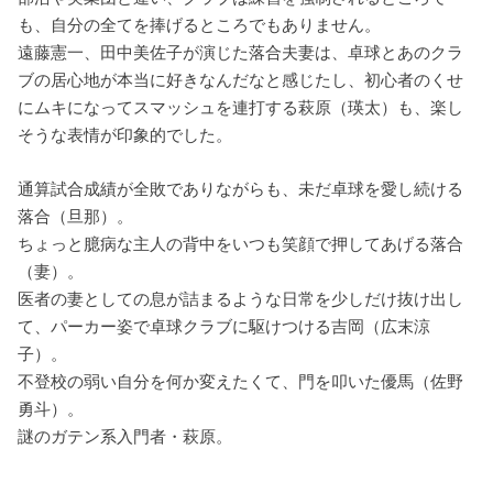
も、自分の全てを捧げるところでもありません。
遠藤憲一、田中美佐子が演じた落合夫妻は、卓球とあのクラ
ブの居心地が本当に好きなんだなと感じたし、初心者のくせ
にムキになってスマッシュを連打する萩原（瑛太）も、楽し
そうな表情が印象的でした。
通算試合成績が全敗でありながらも、未だ卓球を愛し続ける
落合（旦那）。
ちょっと臆病な主人の背中をいつも笑顔で押してあげる落合
（妻）。
医者の妻としての息が詰まるような日常を少しだけ抜け出し
て、パーカー姿で卓球クラブに駆けつける吉岡（広末涼
子）。
不登校の弱い自分を何か変えたくて、門を叩いた優馬（佐野
勇斗）。
謎のガテン系入門者・萩原。