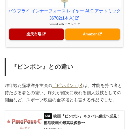
バタフライ インナーフォース レイヤー ALC アナトミック
36702(1本入)
posted with
カエレバ
楽天市場
Amazon
『ピンポン』との違い
昨年観た窪塚洋介主演の
『ピンポン』
は、才能を持つ者と
持たざる者との違い、序列が如実に表れる個人競技としての
側面など、スポーツ映画の金字塔とも言える作品でした。
映画『ピンポン』ネタバレ感想〜必見！
部活映画の最高級傑作〜