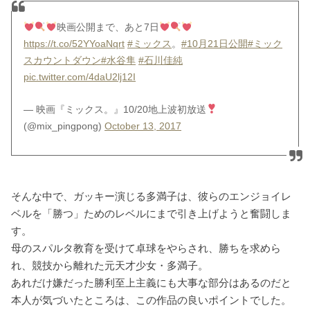
映画公開まで、あと7日
https://t.co/52YYoaNqrt
#ミックス
。
#10月21日公開
#ミック
スカウントダウン
#水谷隼
#石川佳純
pic.twitter.com/4daU2lj12I
— 映画『ミックス。』10/20地上波初放送
(@mix_pingpong)
October 13, 2017
そんな中で、ガッキー演じる多満子は、彼らのエンジョイレ
ベルを「勝つ」ためのレベルにまで引き上げようと奮闘しま
す。
母のスパルタ教育を受けて卓球をやらされ、勝ちを求めら
れ、競技から離れた元天才少女・多満子。
あれだけ嫌だった勝利至上主義にも大事な部分はあるのだと
本人が気づいたところは、この作品の良いポイントでした。