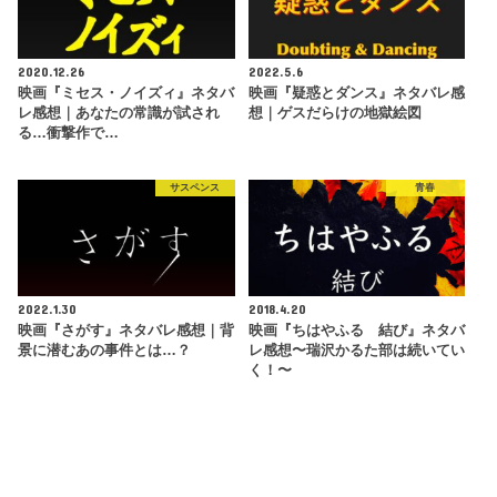
2020.12.26
2022.5.6
映画『ミセス・ノイズィ』ネタバ
映画『疑惑とダンス』ネタバレ感
レ感想｜あなたの常識が試され
想｜ゲスだらけの地獄絵図
る…衝撃作で…
サスペンス
青春
2022.1.30
2018.4.20
映画『さがす』ネタバレ感想｜背
映画『ちはやふる 結び』ネタバ
景に潜むあの事件とは…？
レ感想〜瑞沢かるた部は続いてい
く！〜