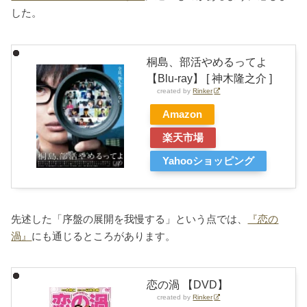
した。
桐島、部活やめるってよ
【Blu-ray】 [ 神木隆之介 ]
created by
Rinker
Amazon
楽天市場
Yahooショッピング
先述した「序盤の展開を我慢する」という点では、
『恋の
渦』
にも通じるところがあります。
恋の渦 【DVD】
created by
Rinker