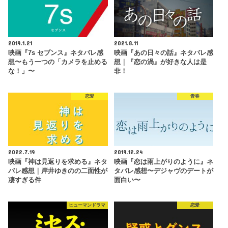
2019.1.21
2021.8.11
映画『7s セブンス』ネタバレ感
映画『あの日々の話』ネタバレ感
想〜もう一つの「カメラを止める
想｜『恋の渦』が好きな人は是
な！」〜
非！
恋愛
青春
2022.7.19
2019.12.24
映画『神は見返りを求める』ネタ
映画『恋は雨上がりのように』ネ
バレ感想｜岸井ゆきのの二面性が
タバレ感想〜デジャヴのデートが
凄すぎる件
面白い〜
ヒューマンドラマ
恋愛