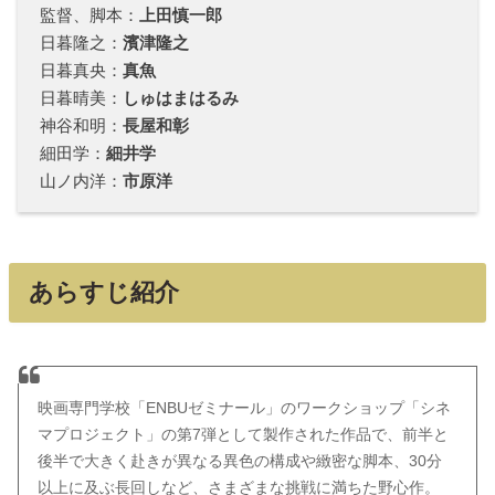
監督、脚本：
上田慎一郎
日暮隆之：
濱津隆之
日暮真央：
真魚
日暮晴美：
しゅはまはるみ
神谷和明：
長屋和彰
細田学：
細井学
山ノ内洋：
市原洋
あらすじ紹介
映画専門学校「ENBUゼミナール」のワークショップ「シネ
マプロジェクト」の第7弾として製作された作品で、前半と
後半で大きく赴きが異なる異色の構成や緻密な脚本、30分
以上に及ぶ長回しなど、さまざまな挑戦に満ちた野心作。