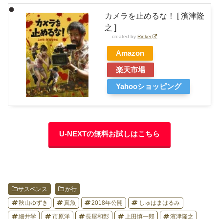
カメラを止めるな！ [ 濱津隆
之 ]
created by
Rinker
Amazon
楽天市場
Yahooショッピング
U-NEXTの無料お試しはこちら
サスペンス
か行
秋山ゆずき
真魚
2018年公開
しゅはまはるみ
細井学
市原洋
長屋和彰
上田慎一郎
濱津隆之