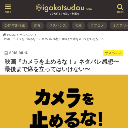
menu
search
公開年別検索
青春
サスペンス
恋愛
ラブコメ
ミステリ
HOME
サスペンス
映画『カメラを止めるな！』ネタバレ感想〜最後まで席を立ってはいけない〜
2018.08.14
サスペンス
映画『カメラを止めるな！』ネタバレ感想〜
最後まで席を立ってはいけない〜