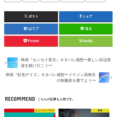
ポスト
シェア
はてブ
送る
Pocket
feedly
映画『センセイ君主』ネタバレ感想〜新しい浜辺美
波を観に行こう〜
映画『虹色デイズ』ネタバレ感想〜イケメン高校生
の制服姿を愛でよう〜
RECOMMEND
こちらの記事も人気です。
ヒューマンドラマ
青春