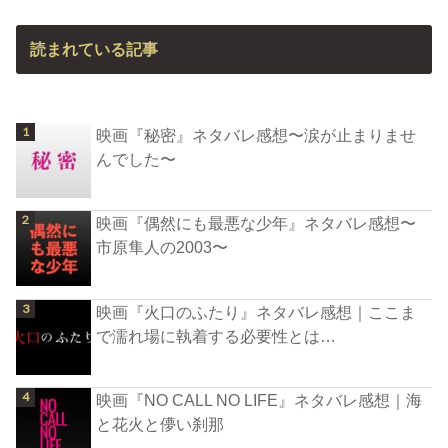
読まれている記事
映画『秘密』ネタバレ感想〜涙が止まりませ
んでした〜
映画『偶然にも最悪な少年』ネタバレ感想〜
市原隼人の2003〜
映画『火口のふたり』ネタバレ感想｜ここま
で濡れ場に執着する必要性とは…
映画『NO CALL NO LIFE』ネタバレ感想｜海
と花火と儚い刹那