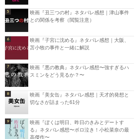
映画『丑三つの村』ネタバレ感想｜津山事件
との関係を考察（閲覧注意）
映画『子宮に沈める』ネタバレ感想｜大阪、
苫小牧の事件と一緒に解説
映画『悪の教典』ネタバレ感想〜強すぎるハ
スミンをどう見るか？〜
映画『美女缶』ネタバレ感想｜天才的発想と
切なさが詰まった61分
映画『ぼくは明日、昨日のきみとデートす
る』ネタバレ感想〜ボロ泣き！小松菜奈の最
高傑作〜