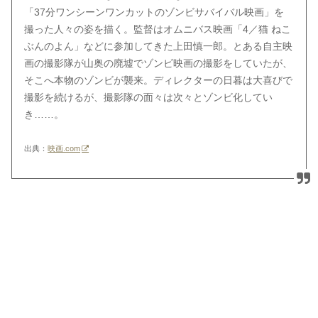
「37分ワンシーンワンカットのゾンビサバイバル映画」を
撮った人々の姿を描く。監督はオムニバス映画「4／猫 ねこ
ぶんのよん」などに参加してきた上田慎一郎。とある自主映
画の撮影隊が山奥の廃墟でゾンビ映画の撮影をしていたが、
そこへ本物のゾンビが襲来。ディレクターの日暮は大喜びで
撮影を続けるが、撮影隊の面々は次々とゾンビ化してい
き……。
出典：
映画.com