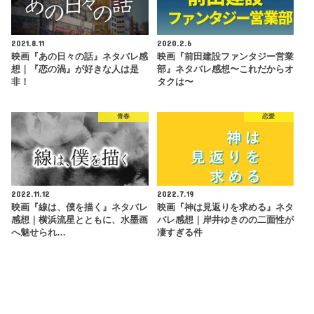
2021.8.11
2020.2.6
映画『あの日々の話』ネタバレ感
映画『前田建設ファンタジー営業
想｜『恋の渦』が好きな人は是
部』ネタバレ感想〜これだからオ
非！
タクは〜
青春
恋愛
2022.11.12
2022.7.19
映画『線は、僕を描く』ネタバレ
映画『神は見返りを求める』ネタ
感想｜横浜流星とともに、水墨画
バレ感想｜岸井ゆきのの二面性が
へ魅せられ…
凄すぎる件