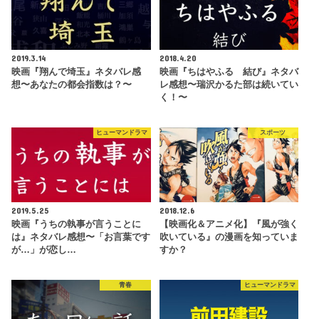
2019.3.14
2018.4.20
映画『翔んで埼玉』ネタバレ感
映画『ちはやふる 結び』ネタバ
想〜あなたの都会指数は？〜
レ感想〜瑞沢かるた部は続いてい
く！〜
ヒューマンドラマ
スポーツ
2019.5.25
2018.12.6
映画『うちの執事が言うことに
【映画化＆アニメ化】『風が強く
は』ネタバレ感想〜「お言葉です
吹いている』の漫画を知っていま
が…」が恋し…
すか？
青春
ヒューマンドラマ