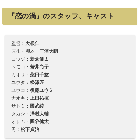
『恋の渦』のスタッフ、キャスト
監督：
大根仁
原作・脚本：
三浦大輔
コウジ：
新倉健太
トモコ：
若井尚子
カオリ：
柴田千紘
ユウタ：
松澤匠
ユウコ：
後藤ユウミ
ナオキ：
上田祐揮
サトミ：
國武綾
タカシ：
澤村大輔
オサム：
圓谷健太
男：
松下貞治