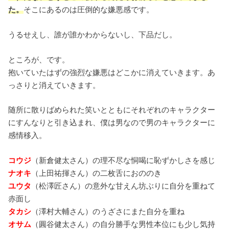
た。
そこにあるのは圧倒的な嫌悪感です。
うるせえし、誰が誰かわからないし、下品だし。
ところが、です。
抱いていたはずの強烈な嫌悪はどこかに消えていきます。あ
っさりと消えていきます。
随所に散りばめられた笑いとともにそれぞれのキャラクター
にすんなりと引き込まれ、僕は男なので男のキャラクターに
感情移入。
コウジ
（新倉健太さん）の理不尽な恫喝に恥ずかしさを感じ
ナオキ
（上田祐揮さん）の二枚舌におののき
ユウタ
（松澤匠さん）の意外な甘えん坊ぶりに自分を重ねて
赤面し
タカシ
（澤村大輔さん）のうざさにまた自分を重ね
オサム
（圓谷健太さん）の自分勝手な男性本位にも少し気持