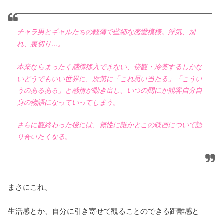
チャラ男とギャルたちの軽薄で些細な恋愛模様。浮気、別
れ、裏切り…。
本来ならまったく感情移入できない、傍観・冷笑するしかな
いどうでもいい世界に、次第に「これ思い当たる」「こうい
うのあるある」と感情が動き出し、いつの間にか観客自分自
身の物語になっていってしまう。
さらに観終わった後には、無性に誰かとこの映画について語
り合いたくなる。
まさにこれ。
生活感とか、自分に引き寄せて観ることのできる距離感と