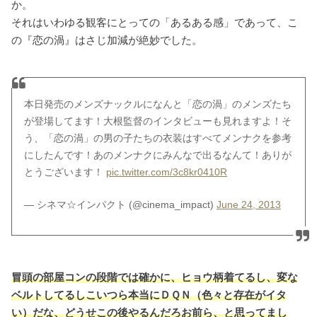
か。
それはいわゆる観客にとっての「あるある感」であって、こ
の『恋の渦』はさじ加減が絶妙でした。
本日発売のメンズナックルになんと「恋の渦」のメンズたち
が登場してます！大根監督のインタビューも見れますよ！そ
う、「恋の渦」の男の子たちの衣装はすべてメンナクを参考
にしたんです！あのメンナクにみんなで出るなんて！ありが
とうございます！
pic.twitter.com/3c8kr0410R
— シネマ☆インパクト (@cinema_impact)
June 24, 2013
冒頭の部屋コンの段階では確かに、ヒョウ柄着てるし、変な
ベルトしてるしこいつら本当にＤＱＮ（色々と存在がイタ
い）だな、どうせこの後やるんだろお前ら、と思ってまし