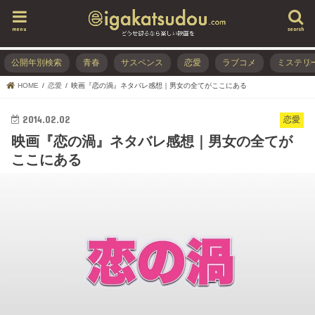
menu
search
公開年別検索
青春
サスペンス
恋愛
ラブコメ
ミステリ
HOME
恋愛
映画『恋の渦』ネタバレ感想｜男女の全てがここにある
2014.02.02
恋愛
映画『恋の渦』ネタバレ感想｜男女の全てが
ここにある