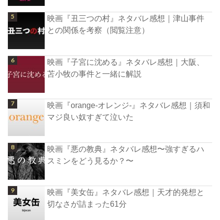
映画『丑三つの村』ネタバレ感想｜津山事件
との関係を考察（閲覧注意）
映画『子宮に沈める』ネタバレ感想｜大阪、
苫小牧の事件と一緒に解説
映画『orange-オレンジ-』ネタバレ感想｜須和
マジ良い奴すぎて泣いた
映画『悪の教典』ネタバレ感想〜強すぎるハ
スミンをどう見るか？〜
映画『美女缶』ネタバレ感想｜天才的発想と
切なさが詰まった61分