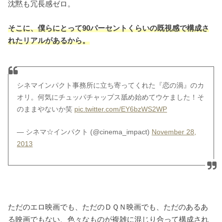
沈黙も冗長感ゼロ。
そこに、僕らにとって90パーセントくらいの既視感で構成さ
れたリアルがあるから。
シネマインパクト事務所に立ち寄ってくれた『恋の渦』のカ
オリ。何気にチュッパチャップス舐め始めてウケました！そ
のままやないか笑
pic.twitter.com/EY6bzWS2WP
— シネマ☆インパクト (@cinema_impact)
November 28,
2013
ただのエロ映画でも、ただのＤＱＮ映画でも、ただのあるあ
る映画でもない、色々なものが複雑に混じり合って構成され