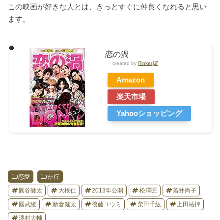
この映画が好きな人とは、きっとすぐに仲良くなれると思い
ます。
恋の渦
created by
Rinker
Amazon
楽天市場
Yahooショッピング
恋愛
か行
圓谷健太
大根仁
2013年公開
松澤匠
若井尚子
國武綾
新倉健太
後藤ユウミ
柴田千紘
上田祐揮
澤村大輔