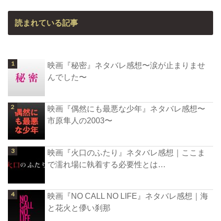
読まれている記事
映画『秘密』ネタバレ感想〜涙が止まりませ
んでした〜
映画『偶然にも最悪な少年』ネタバレ感想〜
市原隼人の2003〜
映画『火口のふたり』ネタバレ感想｜ここま
で濡れ場に執着する必要性とは…
映画『NO CALL NO LIFE』ネタバレ感想｜海
と花火と儚い刹那