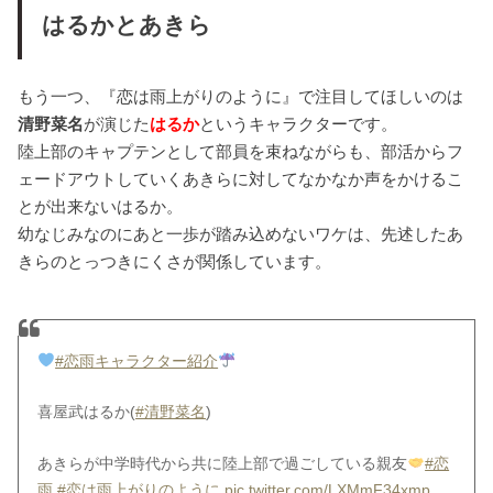
はるかとあきら
もう一つ、『恋は雨上がりのように』で注目してほしいのは
清野菜名
が演じた
はるか
というキャラクターです。
陸上部のキャプテンとして部員を束ねながらも、部活からフ
ェードアウトしていくあきらに対してなかなか声をかけるこ
とが出来ないはるか。
幼なじみなのにあと一歩が踏み込めないワケは、先述したあ
きらのとっつきにくさが関係しています。
#恋雨キャラクター紹介
喜屋武はるか(
#清野菜名
)
あきらが中学時代から共に陸上部で過ごしている親友
#恋
雨
#恋は雨上がりのように
pic.twitter.com/LXMmF34xmp