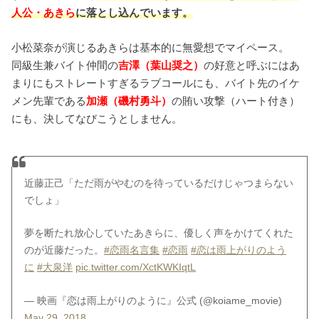
人公・あきら
に落とし込んでいます。
小松菜奈が演じるあきらは基本的に無愛想でマイペース。
同級生兼バイト仲間の
吉澤（葉山奨之）
の好意と呼ぶにはあ
まりにもストレートすぎるラブコールにも、バイト先のイケ
メン先輩である
加瀬（磯村勇斗）
の賄い攻撃（ハート付き）
にも、決してなびこうとしません。
近藤正己「ただ雨がやむのを待っているだけじゃつまらない
でしょ」
夢を断たれ放心していたあきらに、優しく声をかけてくれた
のが近藤だった。
#恋雨名言集
#恋雨
#恋は雨上がりのよう
に
#大泉洋
pic.twitter.com/XctKWKIqtL
— 映画『恋は雨上がりのように』公式 (@koiame_movie)
May 29, 2018