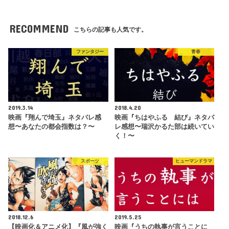
RECOMMEND
こちらの記事も人気です。
ファンタジー
青春
2019.3.14
2018.4.20
映画『翔んで埼玉』ネタバレ感
映画『ちはやふる 結び』ネタバ
想〜あなたの都会指数は？〜
レ感想〜瑞沢かるた部は続いてい
く！〜
スポーツ
ヒューマンドラマ
2018.12.6
2019.5.25
【映画化＆アニメ化】『風が強く
映画『うちの執事が言うことに