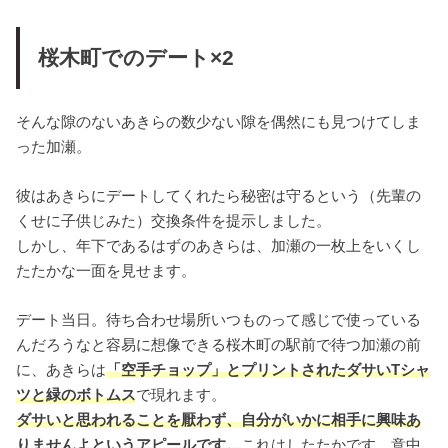
桜木町でのデート×2
そんな隙のないあきらの数少ない隙を偶然にも見つけてしま
った加瀬。
彼はあきらにデートしてくれたら秘密は守るという（先輩の
くせに子供じみた）交換条件を提示しました。
しかし、年下であるはずのあきらは、加瀬の一枚上をいくし
たたかな一面を見せます。
デート当日。待ち合わせ場所いつものって感じで使っている
んだろうなと容易に想像できる桜木町の駅前で待つ加瀬の前
に、あきらは
「空手チョップ」とプリントされたダサいTシャ
ツと緑のボトムス
で現れます。
ダサいと思われることを厭わず、自分がいかに相手に興味あ
りませんよというアピールです。
これはしたたかです。意中