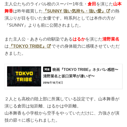
主人公たちのライバル校のスーパー1年生・
倉田
を演じた
山本
舞香
は昨年鑑賞した
『SUNNY 強い気持ち・強い愛』
の熱
演ぶりが目を引いた女優です。時系列としては本作の方が
『SUNNY』よりも前に公開されました。
また主人公・あきらの幼馴染である
はるか
を演じた
清野菜名
は
『TOKYO TRIBE』
でその身体能力に感嘆させていただ
きました。
映画『TOKYO TRIBE』ネタバレ感想〜
清野菜名と坂口茉琴が凄いぞ〜
2016年12月8日
２人とも高校の陸上部に所属している設定です。山本舞香が
演じる倉田は短距離、はるかは中距離。
山本舞香も小学校から空手をやっていただけに、力強さが演
技の節々に感じられました。