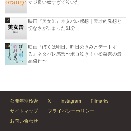
マジ良い奴すぎて泣いた
映画『美女缶』ネタバレ感想｜天才的発想と
切なさが詰まった61分
映画『ぼくは明日、昨日のきみとデートす
る』ネタバレ感想〜ボロ泣き！小松菜奈の最
高傑作〜
公開年別検索
X
Instagram
Filmarks
サイトマップ
プライバシーポリシー
お問い合わせ