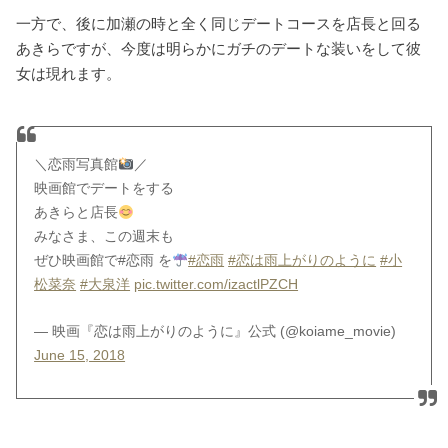
一方で、後に加瀬の時と全く同じデートコースを店長と回る
あきらですが、今度は明らかにガチのデートな装いをして彼
女は現れます。
＼恋雨写真館
／
映画館でデートをする
あきらと店長
みなさま、この週末も
ぜひ映画館で#恋雨 を
#恋雨
#恋は雨上がりのように
#小
松菜奈
#大泉洋
pic.twitter.com/izactlPZCH
— 映画『恋は雨上がりのように』公式 (@koiame_movie)
June 15, 2018