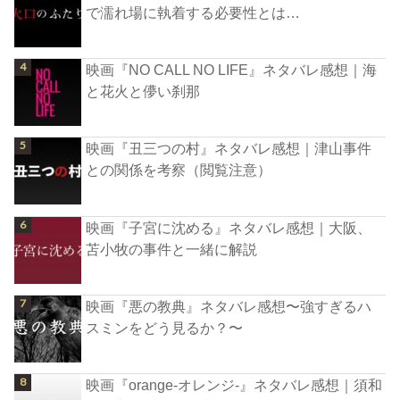
で濡れ場に執着する必要性とは…
映画『NO CALL NO LIFE』ネタバレ感想｜海
と花火と儚い刹那
映画『丑三つの村』ネタバレ感想｜津山事件
との関係を考察（閲覧注意）
映画『子宮に沈める』ネタバレ感想｜大阪、
苫小牧の事件と一緒に解説
映画『悪の教典』ネタバレ感想〜強すぎるハ
スミンをどう見るか？〜
映画『orange-オレンジ-』ネタバレ感想｜須和