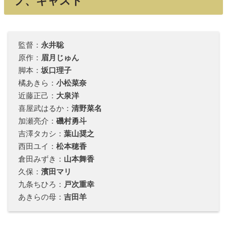
フ、キャスト
監督：
永井聡
原作：
眉月じゅん
脚本：
坂口理子
橘あきら：
小松菜奈
近藤正己：
大泉洋
喜屋武はるか：
清野菜名
加瀬亮介：
磯村勇斗
吉澤タカシ：
葉山奨之
西田ユイ：
松本穂香
倉田みずき：
山本舞香
久保：
濱田マリ
九条ちひろ：
戸次重幸
あきらの母：
吉田羊