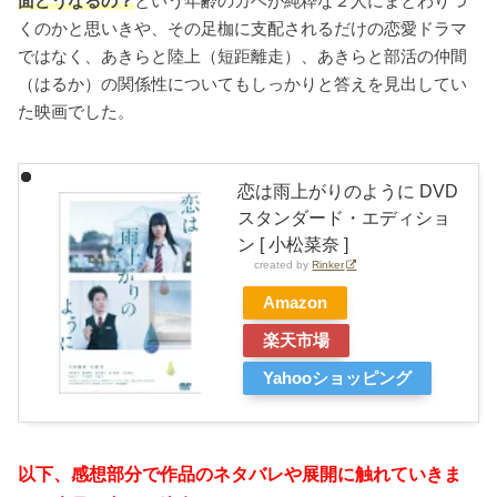
面どうなるの？
という年齢のカベが純粋な２人にまとわりつ
くのかと思いきや、その足枷に支配されるだけの恋愛ドラマ
ではなく、あきらと陸上（短距離走）、あきらと部活の仲間
（はるか）の関係性についてもしっかりと答えを見出してい
た映画でした。
恋は雨上がりのように DVD
スタンダード・エディショ
ン [ 小松菜奈 ]
created by
Rinker
Amazon
楽天市場
Yahooショッピング
以下、感想部分で作品のネタバレや展開に触れていきま