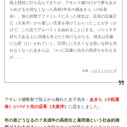
陸上競技に打ち込んできたが、アキレス腱のけがで夢をあき
らめざるを得なくなった高校2年生の橘あきら（小松菜
奈）。放心状態でファミレスに入った彼女は、店長の近藤正
己（大泉洋）から優しい言葉を掛けてもらったことがきっか
けで、この店でアルバイトを始めることにする。バツイチ子
持ちである上に28歳も年上だと知りながらも、彼女は近藤
に心惹（ひ）かれていく。日増しに大きくなる思いを抑え切
れなくなったあきらは、ついに近藤に自分の気持ちを伝える
が……。
出典：
シネマトゥデイ
アキレス腱断裂で陸上から離れた女子高生・
あきら（小松菜
奈）
が
バイト先の店長（大泉洋）
に恋をしました。
年の差どうなるの？未成年の高校生と雇用側という社会的側