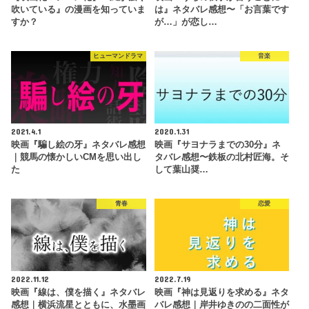
吹いている』の漫画を知っていま
は』ネタバレ感想〜「お言葉です
すか？
が…」が恋し…
ヒューマンドラマ
音楽
2021.4.1
2020.1.31
映画『騙し絵の牙』ネタバレ感想
映画『サヨナラまでの30分』ネ
｜競馬の懐かしいCMを思い出し
タバレ感想〜鉄板の北村匠海。そ
た
して葉山奨…
青春
恋愛
2022.11.12
2022.7.19
映画『線は、僕を描く』ネタバレ
映画『神は見返りを求める』ネタ
感想｜横浜流星とともに、水墨画
バレ感想｜岸井ゆきのの二面性が