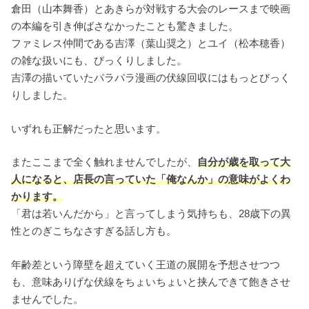
倉田（山本舞香）とあきらが対戦する大会のレースまで映画
の本編を引き伸ばさなかったことも驚きました。
ファミレス仲間である吉澤（葉山奨之）とユイ（松本穂香）
の雑な扱いにも、びっくりしました。
吉澤の描いていたパラパラ漫画の伏線回収にはもっとびっく
りしました。
いずれも正解だったと思います。
またここまで全く触れませんでしたが、
自分が歳を取って大
人になると、店長の言っていた「俺なんか」の意味がよくわ
かります。
「君は若いんだから」と言ってしまう気持ちも、28歳下の異
性とのぎこちなさすぎる話し方も。
年齢差という障壁を超えていく王道の展開を予想させつつ
も、意味ありげな伏線をちょいちょいと挟んできて飽きさせ
ませんでした。