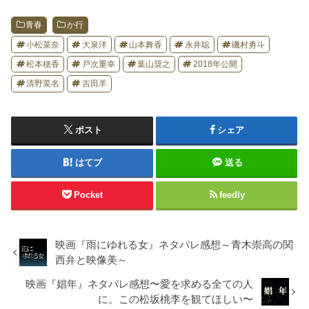
青春
か行
小松菜奈
大泉洋
山本舞香
永井聡
磯村勇斗
松本穂香
戸次重幸
葉山奨之
2018年公開
清野菜名
吉田羊
ポスト
シェア
はてブ
送る
Pocket
feedly
映画『雨にゆれる女』ネタバレ感想～青木崇高の関
西弁と映像美～
映画『娼年』ネタバレ感想〜愛を求める全ての人
に。この松坂桃李を観てほしい〜