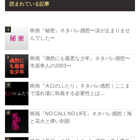
読まれている記事
映画『秘密』ネタバレ感想〜涙が止まりませ
んでした〜
映画『偶然にも最悪な少年』ネタバレ感想〜
市原隼人の2003〜
映画『火口のふたり』ネタバレ感想｜ここま
で濡れ場に執着する必要性とは…
映画『NO CALL NO LIFE』ネタバレ感想｜海
と花火と儚い刹那