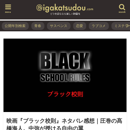
menu
search
公開年別検索
青春
サスペンス
恋愛
ラブコメ
ミステリ
映画『ブラック校則』ネタバレ感想｜圧巻の髙
橋海人。中弥が授ける自由の翼