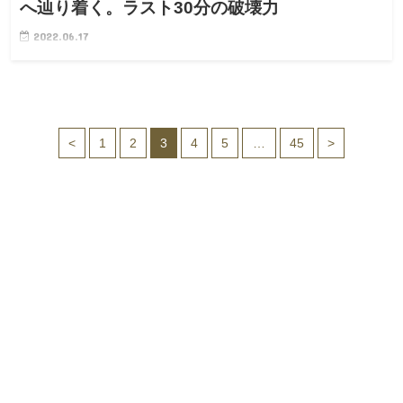
へ辿り着く。ラスト30分の破壊力
2022.06.17
<
1
2
3
4
5
…
45
>