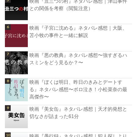
映画『丑三つの村』ネタバレ感想｜津山事件
との関係を考察（閲覧注意）
映画『子宮に沈める』ネタバレ感想｜大阪、
苫小牧の事件と一緒に解説
映画『悪の教典』ネタバレ感想〜強すぎるハ
スミンをどう見るか？〜
映画『ぼくは明日、昨日のきみとデートす
る』ネタバレ感想〜ボロ泣き！小松菜奈の最
高傑作〜
映画『美女缶』ネタバレ感想｜天才的発想と
切なさが詰まった61分
映画『愚行録』ネタバレ感想｜犯人探しより