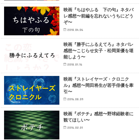
映画『ちはやふる 下の句』ネタバ
レ感想〜前編を忘れないうちにどう
ぞ〜
2018.04.06
映画『勝手にふるえてろ』ネタバレ
感想〜こじらせ女子・松岡茉優を堪
能しよう〜
2018.01.16
映画『ストレイヤーズ・クロニク
ル』感想〜岡田将生が若手俳優を牽
引〜
2016.08.09
映画『ポテチ』感想〜野球経験者に
観てほしい〜
2016.02.01