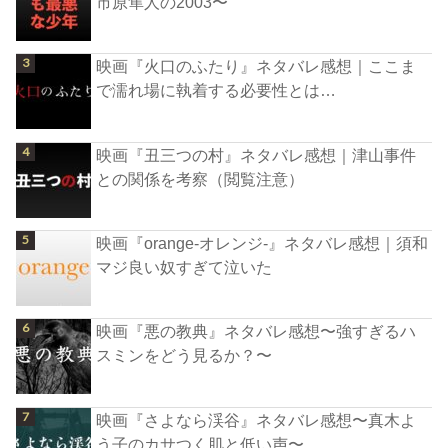
市原隼人の2003〜
映画『火口のふたり』ネタバレ感想｜ここま
で濡れ場に執着する必要性とは…
映画『丑三つの村』ネタバレ感想｜津山事件
との関係を考察（閲覧注意）
映画『orange-オレンジ-』ネタバレ感想｜須和
マジ良い奴すぎて泣いた
映画『悪の教典』ネタバレ感想〜強すぎるハ
スミンをどう見るか？〜
映画『さよなら渓谷』ネタバレ感想〜真木よ
う子のカサつく肌と低い声〜