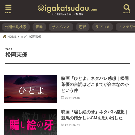
menu
search
公開年別検索
青春
サスペンス
恋愛
ラブコメ
ミステリ
HOME
タグ : 松岡茉優
松岡茉優
映画『ひとよ』ネタバレ感想｜松岡
茉優の台詞はどこまでが台本なのか
という件
2021.09.15
映画『騙し絵の牙』ネタバレ感想｜
競馬の懐かしいCMを思い出した
2021.04.01