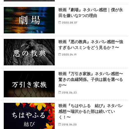
映画『劇場』ネタバレ感想｜僕が永
田を嫌いな3つの理由
2020.08.07
映画『悪の教典』ネタバレ感想〜強
すぎるハスミンをどう見るか？〜
2020.04.19
映画『万引き家族』ネタバレ感想〜
驚きの血縁関係。子供は親を選べる
か〜
2018.06.23
映画『ちはやふる 結び』ネタバレ
感想〜瑞沢かるた部は続いてい
く！〜
2018.04.20