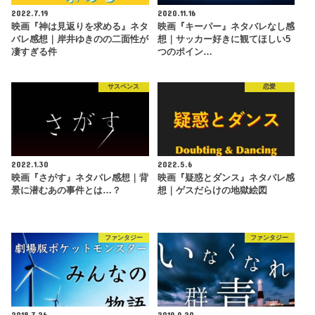
2022.7.19
2020.11.16
映画『神は見返りを求める』ネタ
映画『キーパー』ネタバレなし感
バレ感想｜岸井ゆきのの二面性が
想｜サッカー好きに観てほしい5
凄すぎる件
つのポイン…
サスペンス
恋愛
2022.1.30
2022.5.6
映画『さがす』ネタバレ感想｜背
映画『疑惑とダンス』ネタバレ感
景に潜むあの事件とは…？
想｜ゲスだらけの地獄絵図
ファンタジー
ファンタジー
2018.7.26
2019.9.20