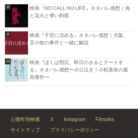
映画『NO CALL NO LIFE』ネタバレ感想｜海
と花火と儚い刹那
映画『子宮に沈める』ネタバレ感想｜大阪、
苫小牧の事件と一緒に解説
映画『ぼくは明日、昨日のきみとデートす
る』ネタバレ感想〜ボロ泣き！小松菜奈の最
高傑作〜
公開年別検索
X
Instagram
Filmarks
サイトマップ
プライバシーポリシー