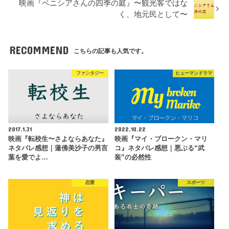
映画『ベニシアさんの四季の庭』〜観光客ではな
く、地元民として〜
RECOMMEND
こちらの記事も人気です。
ファンタジー
ヒューマンドラマ
2017.1.31
2022.10.22
映画『転校生〜さよならあなた』
映画『マイ・ブロークン・マリ
ネタバレ感想｜蓮佛美沙子の男言
コ』ネタバレ感想｜悪ぶる“武
葉を愛でよ…
装”の必然性
恋愛
スポーツ