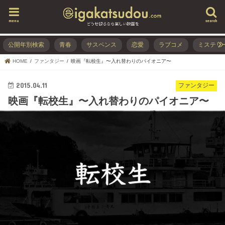
menu
search
公開年別検索
青春
サスペンス
恋愛
ラブコメ
ミステリ
HOME
ファンタジー
映画『転校生』〜入れ替わりのパイオニア〜
2015.04.11
ファンタジー
映画『転校生』〜入れ替わりのパイオニア〜