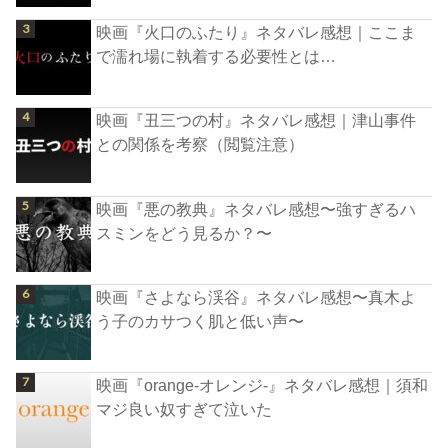
映画『火口のふたり』ネタバレ感想｜ここま
で濡れ場に執着する必要性とは…
映画『丑三つの村』ネタバレ感想｜津山事件
との関係を考察（閲覧注意）
映画『悪の教典』ネタバレ感想〜強すぎるハ
スミンをどう見るか？〜
映画『さよなら渓谷』ネタバレ感想〜真木よ
う子のカサつく肌と低い声〜
映画『orange-オレンジ-』ネタバレ感想｜須和
マジ良い奴すぎて泣いた