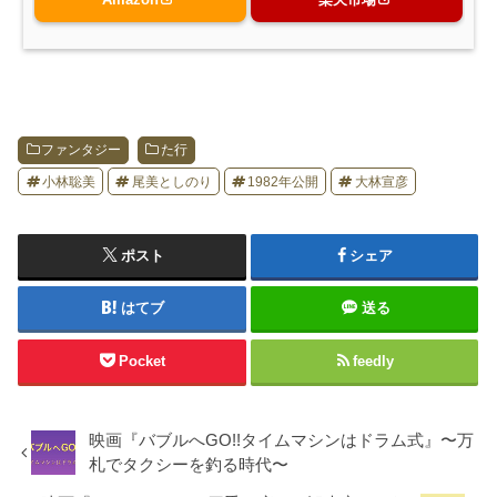
ファンタジー
た行
小林聡美
尾美としのり
1982年公開
大林宣彦
ポスト
シェア
はてブ
送る
Pocket
feedly
映画『バブルへGO!!タイムマシンはドラム式』〜万
札でタクシーを釣る時代〜