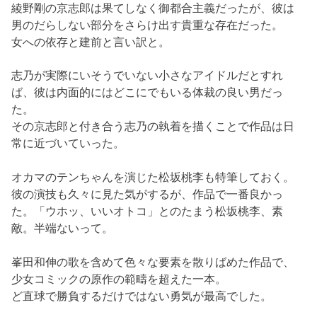
綾野剛の京志郎は果てしなく御都合主義だったが、彼は
男のだらしない部分をさらけ出す貴重な存在だった。
女への依存と建前と言い訳と。
志乃が実際にいそうでいない小さなアイドルだとすれ
ば、彼は内面的にはどこにでもいる体裁の良い男だっ
た。
その京志郎と付き合う志乃の執着を描くことで作品は日
常に近づいていった。
オカマのテンちゃんを演じた松坂桃李も特筆しておく。
彼の演技も久々に見た気がするが、作品で一番良かっ
た。「ウホッ、いいオトコ」とのたまう松坂桃李、素
敵。半端ないって。
峯田和伸の歌を含めて色々な要素を散りばめた作品で、
少女コミックの原作の範疇を超えた一本。
ど直球で勝負するだけではない勇気が最高でした。