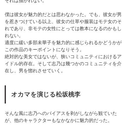
それは描かれない。
僕は彼女が魅力的だとは思わなかった。でも、彼女が男
を惹きつけている以上、彼女の仕草や服装はモテ女のそ
れであり、非モテの女性にとっては教本になるのかもし
れない。
適度に緩い多部未華子を魅力的に感じられるかどうかが
この作品のキーポイントになりそう。
絶対的な美女ではないが、狭いコミュニティにおけるア
イドル的存在。そして志乃は幾つかのコミュニティを介
在し、男を惚れさせていく。
オカマを演じる松坂桃李
そんな風に志乃へのバイアスを剥がしながら観ていた
が、他のキャラクターもなかなかに魅力的だった。