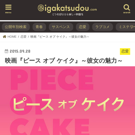
menu
search
公開年別検索
青春
サスペンス
恋愛
ラブコメ
ミステリ
HOME
恋愛
映画『ピース オブ ケイク』～彼女の魅力～
2015.09.28
恋愛
映画『ピース オブ ケイク』～彼女の魅力～