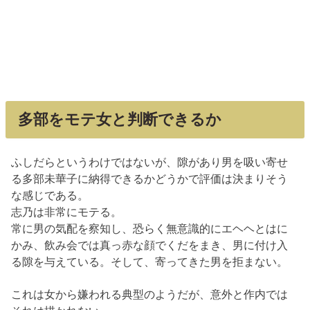
多部をモテ女と判断できるか
ふしだらというわけではないが、隙があり男を吸い寄せ
る多部未華子に納得できるかどうかで評価は決まりそう
な感じである。
志乃は非常にモテる。
常に男の気配を察知し、恐らく無意識的にエヘヘとはに
かみ、飲み会では真っ赤な顔でくだをまき、男に付け入
る隙を与えている。そして、寄ってきた男を拒まない。
これは女から嫌われる典型のようだが、意外と作内では