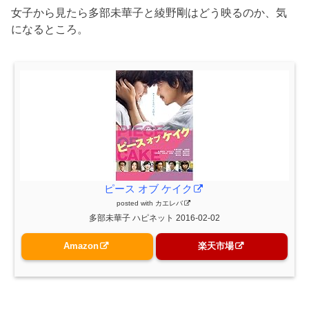
女子から見たら多部未華子と綾野剛はどう映るのか、気
になるところ。
ピース オブ ケイク
posted with
カエレバ
多部未華子 ハピネット 2016-02-02
Amazon
楽天市場