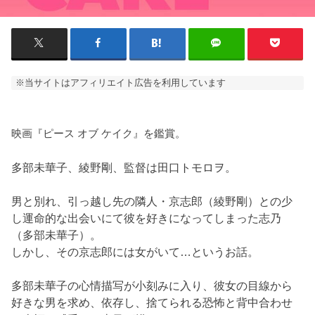
※当サイトはアフィリエイト広告を利用しています
映画『ピース オブ ケイク』を鑑賞。
多部未華子、綾野剛、監督は田口トモロヲ。
男と別れ、引っ越し先の隣人・京志郎（綾野剛）との少
し運命的な出会いにて彼を好きになってしまった志乃
（多部未華子）。
しかし、その京志郎には女がいて…というお話。
多部未華子の心情描写が小刻みに入り、彼女の目線から
好きな男を求め、依存し、捨てられる恐怖と背中合わせ