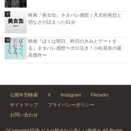
映画『美女缶』ネタバレ感想｜天才的発想と
切なさが詰まった61分
映画『ぼくは明日、昨日のきみとデートす
る』ネタバレ感想〜ボロ泣き！小松菜奈の最
高傑作〜
公開年別検索
X
Instagram
Filmarks
サイトマップ
プライバシーポリシー
お問い合わせ
©Copyright2026
どうせ観るなら楽しい映画を
.All Rights