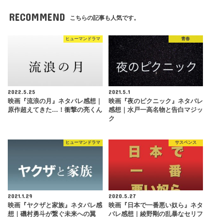
RECOMMEND
こちらの記事も人気です。
ヒューマンドラマ
青春
2022.5.25
2021.5.1
映画『流浪の月』ネタバレ感想｜
映画『夜のピクニック』ネタバレ
原作超えてきた…！衝撃の亮くん
感想｜水戸一高名物と告白マジッ
ク
ヒューマンドラマ
サスペンス
2021.1.29
2020.5.27
映画『ヤクザと家族』ネタバレ感
映画『日本で一番悪い奴ら』ネタ
想｜磯村勇斗が繋ぐ未来への翼
バレ感想｜綾野剛の乱暴なセリフ